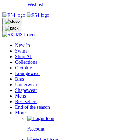
Wishlist
New In
Swim
Shop All
Collections
Clothing
Loungewear
Bras
Underwear
Shapewear
Mens
Best sellers
End of the season
More
Account