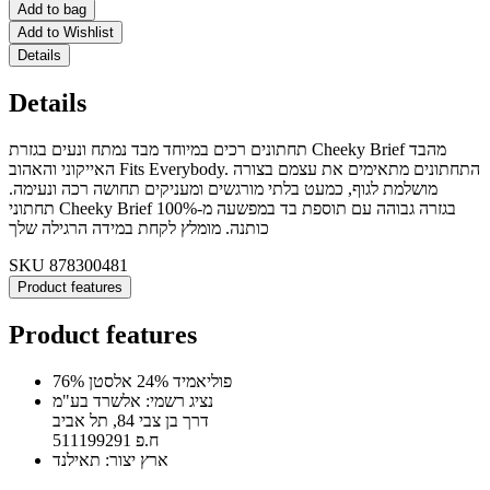
Add to bag
Add to Wishlist
Details
Details
תחתונים רכים במיוחד מבד נמתח ונעים בגזרת Cheeky Brief מהבד
האייקוני והאהוב Fits Everybody. התחתונים מתאימים את עצמם בצורה
מושלמת לגוף, כמעט בלתי מורגשים ומעניקים תחושה רכה ונעימה.
תחתוני Cheeky Brief בגזרה גבוהה עם תוספת בד במפשעה מ-100%
כותנה. מומלץ לקחת במידה הרגילה שלך
SKU
878300481
Product features
Product features
76% פוליאמיד 24% אלסטן
נציג רשמי: אלשרד בע"מ
דרך בן צבי 84, תל אביב
ח.פ 511199291
ארץ יצור: תאילנד