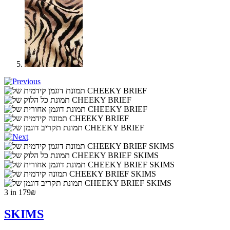
3 in 179₪
SKIMS