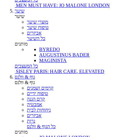
MEN MUST HAVE: JO MALONE LONDON
שיער
שיער
מוצרי שיער
טיפוח שיער
אביזרים
כל השיער
מותגים
BYREDO
AUGUSTINUS BADER
MAGINISTA
כל המעצבים
SISLEY PARIS: HAIR CARE, ELEVATED
גוף & וולנס
גוף & וולנס
קרמים ושמנים
טיפוח ידיים
קרם הגנה
אמבטיה
ניחוחות לבית
אביזרים
נרות
כל הגוף & וולנס
מותגים