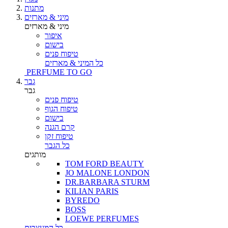
מתנות
מיני & מארזים
מיני & מארזים
איפור
בישום
טיפוח פנים
כל המיני & מארזים
PERFUME TO GO
גבר
גבר
טיפוח פנים
טיפוח הגוף
בישום
קרם הגנה
טיפוח זקן
כל הגבר
מותגים
TOM FORD BEAUTY
JO MALONE LONDON
DR.BARBARA STURM
KILIAN PARIS
BYREDO
BOSS
LOEWE PERFUMES
כל המעצבים