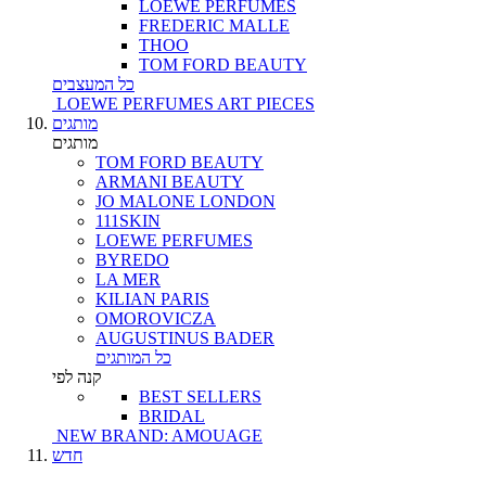
LOEWE PERFUMES
FREDERIC MALLE
THOO
TOM FORD BEAUTY
כל המעצבים
LOEWE PERFUMES ART PIECES
מותגים
מותגים
TOM FORD BEAUTY
ARMANI BEAUTY
JO MALONE LONDON
111SKIN
LOEWE PERFUMES
BYREDO
LA MER
KILIAN PARIS
OMOROVICZA
AUGUSTINUS BADER
כל המותגים
קנה לפי
BEST SELLERS
BRIDAL
NEW BRAND: AMOUAGE
חדש