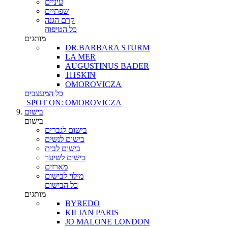
עיניים
שפתיים
קרם הגנה
כל הטיפוח
מותגים
DR.BARBARA STURM
LA MER
AUGUSTINUS BADER
111SKIN
OMOROVICZA
כל המעצבים
SPOT ON: OMOROVICZA
בישום
בישום
בישום לגברים
בישום לנשים
בישום לבית
בישום לשיער
מארזים
מילוי לבישום
כל הבישום
מותגים
BYREDO
KILIAN PARIS
JO MALONE LONDON