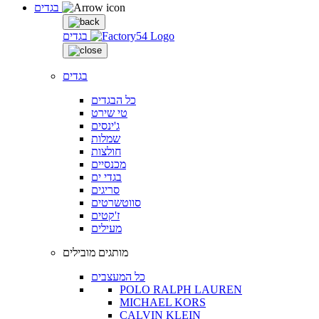
בגדים
בגדים
בגדים
כל הבגדים
טי שירט
ג'ינסים
שמלות
חולצות
מכנסיים
בגדי ים
סריגים
סווטשרטים
ז'קטים
מעילים
מותגים מובילים
כל המעצבים
POLO RALPH LAUREN
MICHAEL KORS
CALVIN KLEIN