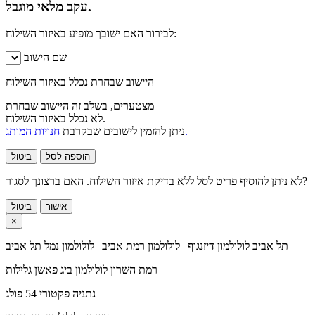
עקב מלאי מוגבל.
לבירור האם ישובך מופיע באיזור השילוח:
שם הישוב
היישוב שבחרת נכלל באיזור השילוח
מצטערים, בשלב זה היישוב שבחרת
לא נכלל באיזור השילוח.
חנויות המותג.
ניתן להזמין לישובים שבקרבת
הוספה לסל
ביטול
לא ניתן להוסיף פריט לסל ללא בדיקת איזור השילוח. האם ברצונך לסגור?
אישור
ביטול
×
תל אביב
לולולמון דיזנגוף | לולולמון רמת אביב | לולולמון נמל תל אביב
רמת השרון
לולולמון ביג פאשן גלילות
נתניה
פקטורי 54 פולג