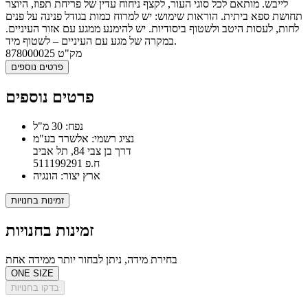
לייבש. מותאם לכל סוגי העור, לקצף ניחוח עדין של פריחת תפוז, היוצר
תחושת ספא ביתית. הוראות שימוש: יש למרוח כמות בגודל פנינה על פנים
לחות, לעסות היטב ולשטוף ביסודיות. יש להימנע ממגע עם אזור העיניים.
במקרה של מגע עם העיניים – לשטוף מיד.
מק"ט
878000025
פרטים נוספים
פרטים נוספים
נפח: 30 מ"ל
נציג רשמי: אלשרד בע"מ
דרך בן צבי 84, תל אביב
ח.פ 511199291
ארץ יצור: הונגיה
זמינות בחנויות
זמינות בחנויות
בחירת מידה, ניתן לבחור יותר ממידה אחת
ONE SIZE
בדקו בחנויות