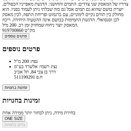
צדדיו של המאסק שני צדדים: התמים והחושני. הדגשת מאפייניו הכפולים,
יוצרת בושם שהוא גם תמים אבל גם כזה שבלתי ניתן לעמוד בפניו. הוא
מחולק בין תווים נקיים לימוניים, עם ברגמוט ופריחת התפוז, לבין מאסק
לבן וסנסואלי. הדגשת התמימות בבושם אינה ההטעיה היחידה. ריכוז
המאסק יוצר ניחוח שמחזיק זמן רב. 200 מיל.
מק"ט
919700860
פרטים נוספים
פרטים נוספים
נפח: 200 מ"ל
נציג רשמי: אלשרד בע"מ
דרך בן צבי 84, תל אביב
ח.פ 511199291
זמינות בחנויות
זמינות בחנויות
בחירת מידה, ניתן לבחור יותר ממידה אחת
ONE SIZE
בדקו בחנויות