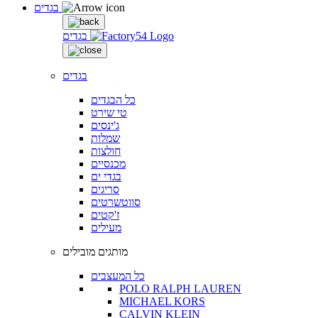
בגדים
בגדים
בגדים
כל הבגדים
טי שירט
ג'ינסים
שמלות
חולצות
מכנסיים
בגדי ים
סריגים
סווטשרטים
ז'קטים
מעילים
מותגים מובילים
כל המעצבים
POLO RALPH LAUREN
MICHAEL KORS
CALVIN KLEIN