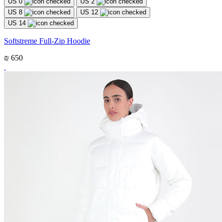
US 0
US 2
US 8
US 12
US 14
Softstreme Full-Zip Hoodie
₪ 650