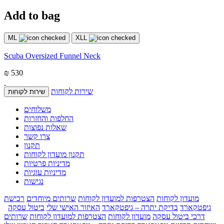
Add to bag
ML
XLL
Scuba Oversized Funnel Neck
₪ 530
שירות לקוחות
שירות לקוחות
משלוחים
החלפות והחזרות
שאלות נפוצות
צרו קשר
תקנון
תקנון מועדון לקוחות
מדיניות פרטיות
מדיניות עוגיות
נגישות
מועדון לקוחות
הצטרפות למועדון לקוחות
שרותים מיוחדים
רכישת
גיפטקארד
בדיקת יתרה – גיפטקארד
האיזור האישי שלי
ביטול עסקה
דרכי ביטול עסקה
מועדון לקוחות
הצטרפות למועדון לקוחות
שרותים