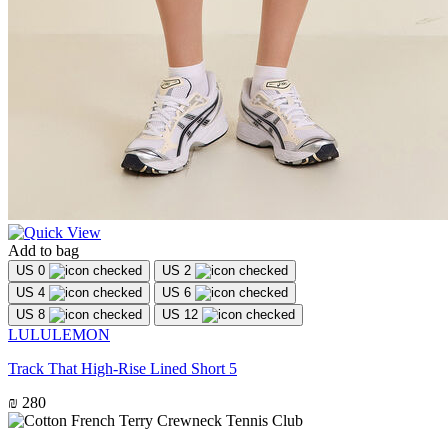
Add to bag
US 0
US 2
US 4
US 6
US 8
US 12
LULULEMON
Track That High-Rise Lined Short 5
₪ 280