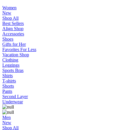
Women
New
Shop All
Best Sellers
Align Shop
Accessories
Shoes
Gifts for Her
Favorites For Less
Vacation Shop
Clothing
Leggings
Sports Bras
Shirts
T-shirts
Shorts
Pants
Second Layer
Underwear
Men
New
Shop All