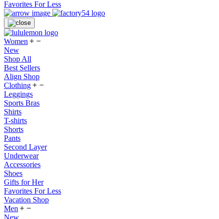
Favorites For Less
Women
New
Shop All
Best Sellers
Align Shop
Clothing
Leggings
Sports Bras
Shirts
T-shirts
Shorts
Pants
Second Layer
Underwear
Accessories
Shoes
Gifts for Her
Favorites For Less
Vacation Shop
Men
New