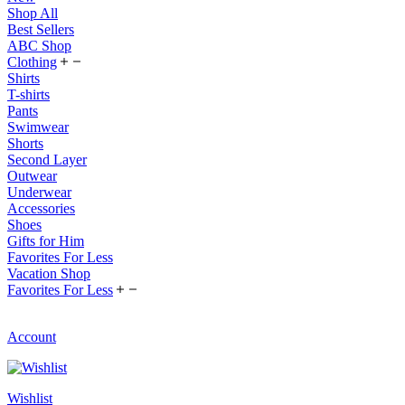
Shop All
Best Sellers
ABC Shop
Clothing
Shirts
T-shirts
Pants
Swimwear
Shorts
Second Layer
Outwear
Underwear
Accessories
Shoes
Gifts for Him
Favorites For Less
Vacation Shop
Favorites For Less
Account
Wishlist