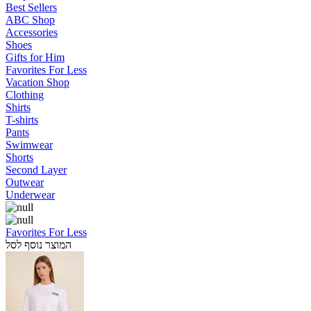
Best Sellers
ABC Shop
Accessories
Shoes
Gifts for Him
Favorites For Less
Vacation Shop
Clothing
Shirts
T-shirts
Pants
Swimwear
Shorts
Second Layer
Outwear
Underwear
Favorites For Less
המוצר נוסף לסל