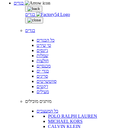
בגדים
בגדים
בגדים
כל הבגדים
טי שירט
ג'ינסים
שמלות
חולצות
מכנסיים
בגדי ים
סריגים
סווטשרטים
ז'קטים
מעילים
מותגים מובילים
כל המעצבים
POLO RALPH LAUREN
MICHAEL KORS
CALVIN KLEIN