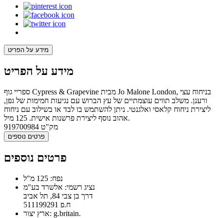
מידע על הפריט
מידע על הפריט
ספריי גוף Cypress & Grapevine מבית Jo Malone London, בניחוח עצי
ורענן. משלב תווים עוצמתיים של עץ הברוש עם נגיעות חמימות של גפן,
ליצירת ניחוח קלאסי ואלגנטי. ניתן להשתמש בו לבד או בשילוב עם ניחוח
אהוב נוסף ליצירת פרשנות אישית. 125 מיל.
מק"ט
919700984
פרטים נוספים
פרטים נוספים
נפח: 125 מ"ל
נציג רשמי: אלשרד בע"מ
דרך בן צבי 84, תל אביב
ח.פ 511199291
ארץ יצור: g.britain.