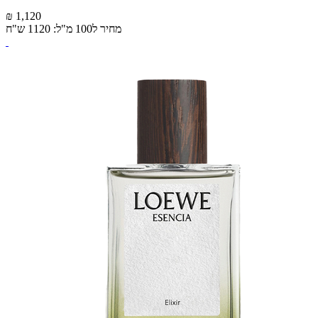
₪ 1,120
מחיר ל100 מ"ל: 1120 ש"ח