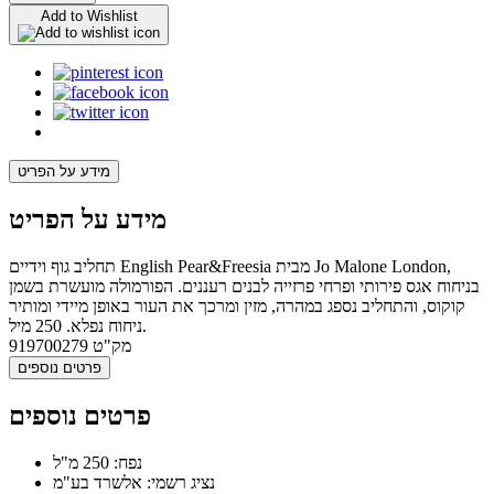
Add to Wishlist
מידע על הפריט
מידע על הפריט
תחליב גוף וידיים English Pear&Freesia מבית Jo Malone London,
בניחוח אגס פירותי ופרחי פרזייה לבנים רעננים. הפורמולה מועשרת בשמן
קוקוס, והתחליב נספג במהרה, מזין ומרכך את העור באופן מיידי ומותיר
ניחוח נפלא. 250 מיל.
מק"ט
919700279
פרטים נוספים
פרטים נוספים
נפח: 250 מ"ל
נציג רשמי: אלשרד בע"מ