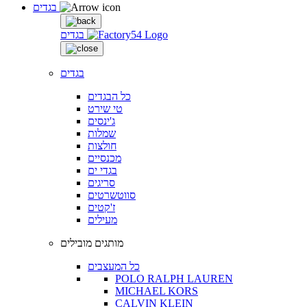
בגדים
בגדים
בגדים
כל הבגדים
טי שירט
ג'ינסים
שמלות
חולצות
מכנסיים
בגדי ים
סריגים
סווטשרטים
ז'קטים
מעילים
מותגים מובילים
כל המעצבים
POLO RALPH LAUREN
MICHAEL KORS
CALVIN KLEIN