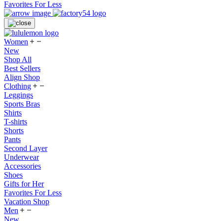
Favorites For Less
Women
New
Shop All
Best Sellers
Align Shop
Clothing
Leggings
Sports Bras
Shirts
T-shirts
Shorts
Pants
Second Layer
Underwear
Accessories
Shoes
Gifts for Her
Favorites For Less
Vacation Shop
Men
New