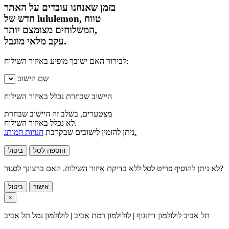
בזמן שאנחנו עובדים על האתר
חדש של lululemon, טווח
המשלוחים מצומצם יותר,
עקב מלאי מוגבל.
לבירור האם ישובך מופיע באיזור השילוח:
שם הישוב
היישוב שבחרת נכלל באיזור השילוח
מצטערים, בשלב זה היישוב שבחרת
לא נכלל באיזור השילוח.
חנויות המותג.
ניתן להזמין לישובים שבקרבת
הוספה לסל
ביטול
לא ניתן להוסיף פריט לסל ללא בדיקת איזור השילוח. האם ברצונך לסגור?
אישור
ביטול
×
תל אביב
לולולמון דיזנגוף | לולולמון רמת אביב | לולולמון נמל תל אביב