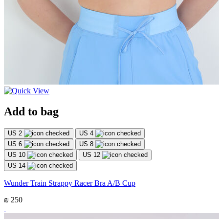
Add to bag
US 2
US 4
US 6
US 8
US 10
US 12
US 14
Wunder Train Strappy Racer Bra A/B Cup
₪ 250