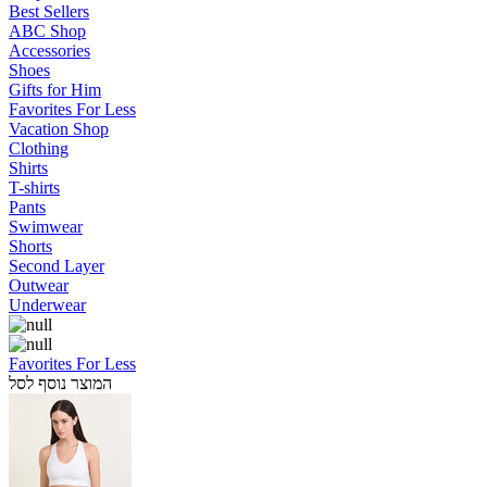
Best Sellers
ABC Shop
Accessories
Shoes
Gifts for Him
Favorites For Less
Vacation Shop
Clothing
Shirts
T-shirts
Pants
Swimwear
Shorts
Second Layer
Outwear
Underwear
Favorites For Less
המוצר נוסף לסל