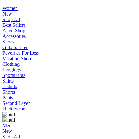
Women
New
Shop All
Best Sellers
Align Shop
Accessories
Shoes
Gifts for Her
Favorites For Less
Vacation Shop
Clothing
Leggings
Sports Bras
Shirts
T-shirts
Shorts
Pants
Second Layer
Underwear
Men
New
Shop All