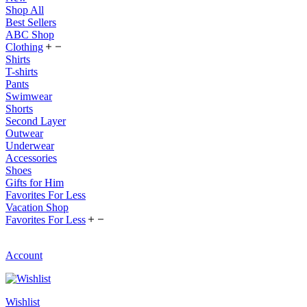
Shop All
Best Sellers
ABC Shop
Clothing
Shirts
T-shirts
Pants
Swimwear
Shorts
Second Layer
Outwear
Underwear
Accessories
Shoes
Gifts for Him
Favorites For Less
Vacation Shop
Favorites For Less
Account
Wishlist