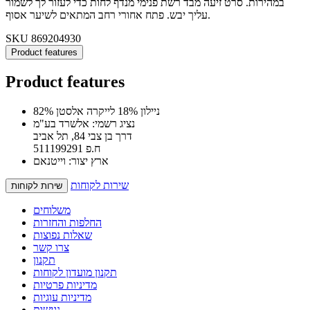
במהירות. סרט זיעה מבד רשת פנימי מנדף לחות כדי לעזור לך לשמור
עליך יבש. פתח אחורי רחב המתאים לשיער אסוף.
SKU
869204930
Product features
Product features
82% ניילון 18% לייקרה אלסטן
נציג רשמי: אלשרד בע"מ
דרך בן צבי 84, תל אביב
ח.פ 511199291
ארץ יצור: וייטנאם
שירות לקוחות
שירות לקוחות
משלוחים
החלפות והחזרות
שאלות נפוצות
צרו קשר
תקנון
תקנון מועדון לקוחות
מדיניות פרטיות
מדיניות עוגיות
נגישות