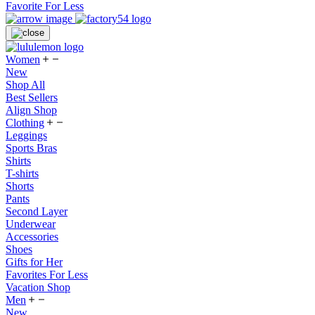
Favorite For Less
Women
New
Shop All
Best Sellers
Align Shop
Clothing
Leggings
Sports Bras
Shirts
T-shirts
Shorts
Pants
Second Layer
Underwear
Accessories
Shoes
Gifts for Her
Favorites For Less
Vacation Shop
Men
New