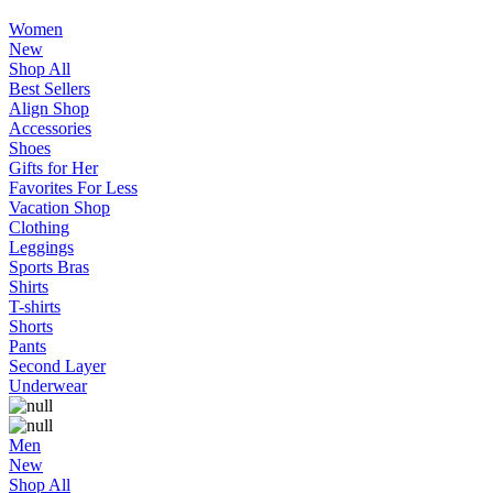
Women
New
Shop All
Best Sellers
Align Shop
Accessories
Shoes
Gifts for Her
Favorites For Less
Vacation Shop
Clothing
Leggings
Sports Bras
Shirts
T-shirts
Shorts
Pants
Second Layer
Underwear
Men
New
Shop All