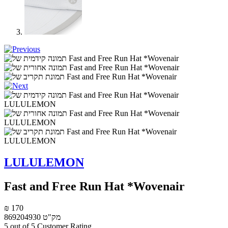
LULULEMON
Fast and Free Run Hat *Wovenair
₪ 170
מק"ט
869204930
5 out of 5 Customer Rating