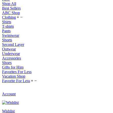
Shop All
Best Sellers
ABC Shop
Clothing
Shirts
T-shirts
Pants
Swimwear
Shorts
Second Layer
Outwear
Underwear
Accessories
Shoes
Gifts for Him
Favorites For Less
Vacation Shop
Favorite For Less
Account
Wishlist