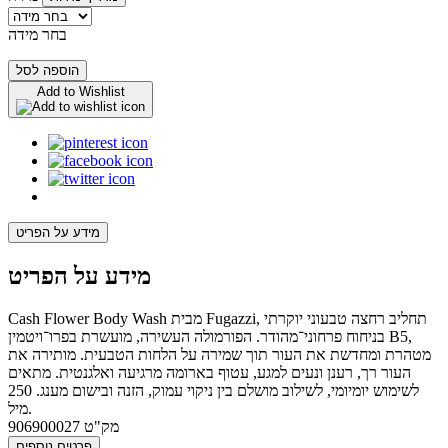
בחר מידה
הוספה לסל
Add to Wishlist
מידע על הפריט
מידע על הפריט
Cash Flower Body Wash מבית Fugazzi, תחליב רחצה טבעוני יוקרתי
בניחוח פרחוני־מהודר. הפורמולה העשירה, מועשרת בפרו־ויטמין B5,
מטהרת ומחדשת את העור תוך שמירה על הלחות הטבעית. מותירה את
העור רך, רענן ונעים למגע, עטוף בארומה מרגיעה ואלגנטית. מתאים
לשימוש יומיומי, לשילוב מושלם בין ניקוי עמוק, הזנה ובישום מענג. 250
מיל.
מק"ט
906900027
פרטים נוספים