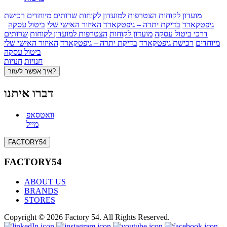
מועדון לקוחות
הצטרפות למועדון לקוחות
שרותים מיוחדים
רכישת
גיפטקארד
בדיקת יתרה – גיפטקארד
האיזור האישי שלי
ביטול עסקה
דרכי ביטול עסקה
מועדון לקוחות
הצטרפות למועדון לקוחות
שרותים
מיוחדים
רכישת גיפטקארד
בדיקת יתרה – גיפטקארד
האיזור האישי שלי
ביטול עסקה
חנויות
חנויות
איך אפשר לעזור?
דברו איתנו
וואטסאפ
מייל
FACTORY54
FACTORY54
ABOUT US
BRANDS
STORES
Copyright © 2026 Factory 54. All Rights Reserved.