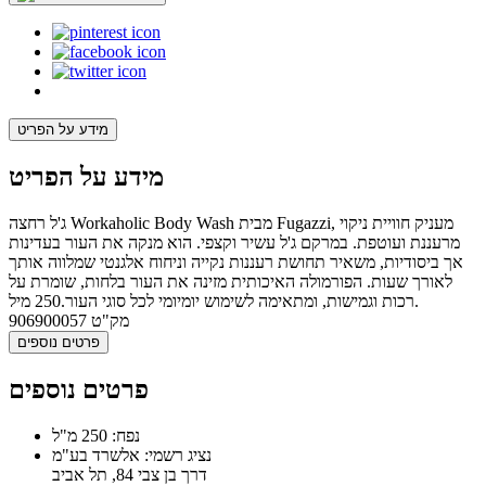
מידע על הפריט
מידע על הפריט
ג'ל רחצה Workaholic Body Wash מבית Fugazzi, מעניק חוויית ניקוי
מרעננת ועוטפת. במרקם ג'ל עשיר וקצפי. הוא מנקה את העור בעדינות
אך ביסודיות, משאיר תחושת רעננות נקייה וניחוח אלגנטי שמלווה אותך
לאורך שעות. הפורמולה האיכותית מזינה את העור בלחות, שומרת על
רכות וגמישות, ומתאימה לשימוש יומיומי לכל סוגי העור.250 מיל.
מק"ט
906900057
פרטים נוספים
פרטים נוספים
נפח: 250 מ"ל
נציג רשמי: אלשרד בע"מ
דרך בן צבי 84, תל אביב