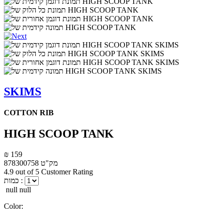
SKIMS
COTTON RIB
HIGH SCOOP TANK
₪ 159
מק"ט
878300758
4.9 out of 5 Customer Rating
כמות :
null null
Color: