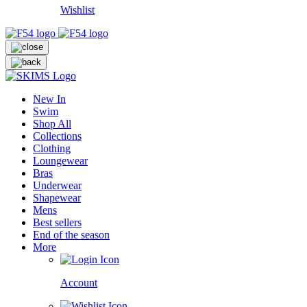
Wishlist
New In
Swim
Shop All
Collections
Clothing
Loungewear
Bras
Underwear
Shapewear
Mens
Best sellers
End of the season
More
Account