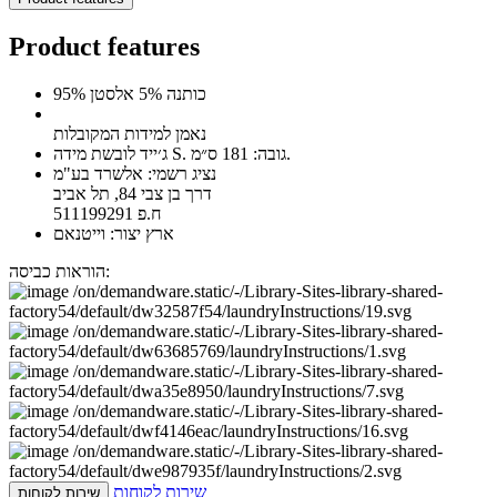
Product features
95% כותנה 5% אלסטן
נאמן למידות המקובלות
ג׳ייד לובשת מידה S. גובה: 181 ס״מ.
נציג רשמי: אלשרד בע"מ
דרך בן צבי 84, תל אביב
ח.פ 511199291
ארץ יצור: וייטנאם
הוראות כביסה:
שירות לקוחות
שירות לקוחות