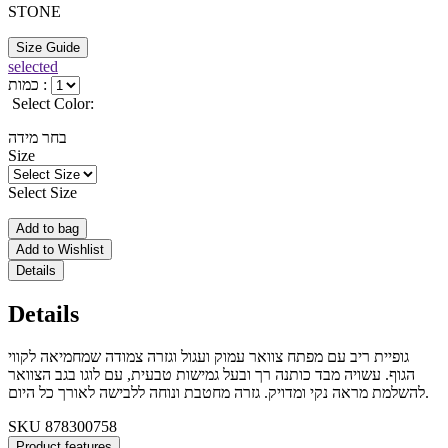
STONE
Size Guide
selected
כמות :
Select Color:
בחר מידה
Size
Select Size
Add to bag
Add to Wishlist
Details
Details
גופיית ריב עם מפתח צוואר עמוק ועגול וגזרה צמודה שמחמיאה לקווי
הגוף. עשויה מבד כותנה רך ובעל גמישות טבעית, עם לוגו בגב הצוואר
להשלמת מראה נקי ומדויק. גזרה מחטבת ונוחה ללבישה לאורך כל היום.
SKU
878300758
Product features