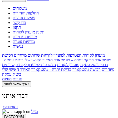
משלוחים
החלפות והחזרות
שאלות נפוצות
צרו קשר
תקנון
תקנון מועדון לקוחות
מדיניות פרטיות
מדיניות עוגיות
נגישות
מועדון לקוחות
הצטרפות למועדון לקוחות
שרותים מיוחדים
רכישת
גיפטקארד
בדיקת יתרה – גיפטקארד
האיזור האישי שלי
ביטול עסקה
דרכי ביטול עסקה
מועדון לקוחות
הצטרפות למועדון לקוחות
שרותים
מיוחדים
רכישת גיפטקארד
בדיקת יתרה – גיפטקארד
האיזור האישי שלי
ביטול עסקה
חנויות
חנויות
איך אפשר לעזור?
דברו איתנו
וואטסאפ
מייל
FACTORY54