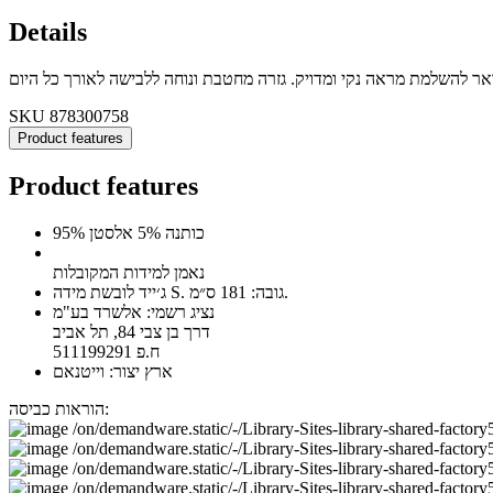
Details
SKU
878300758
Product features
Product features
95% כותנה 5% אלסטן
נאמן למידות המקובלות
ג׳ייד לובשת מידה S. גובה: 181 ס״מ.
נציג רשמי: אלשרד בע"מ
דרך בן צבי 84, תל אביב
ח.פ 511199291
ארץ יצור: וייטנאם
הוראות כביסה: