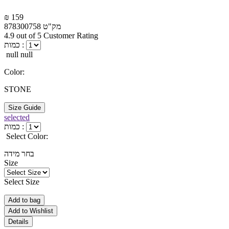
₪ 159
מק"ט
878300758
4.9 out of 5 Customer Rating
כמות :
null null
Color:
STONE
Size Guide
selected
כמות :
Select Color:
בחר מידה
Size
Select Size
Add to bag
Add to Wishlist
Details