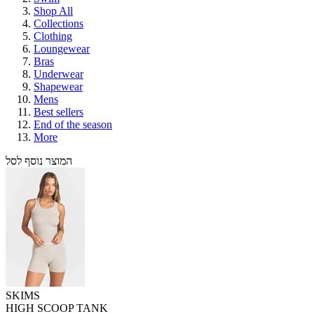
Shop All
Collections
Clothing
Loungewear
Bras
Underwear
Shapewear
Mens
Best sellers
End of the season
More
המוצר נוסף לסל
SKIMS
HIGH SCOOP TANK