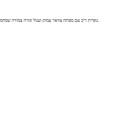
גופיית ריב עם מפתח צוואר עמוק ועגול וגזרה צמודה שמחמיאה לקווי הגוף. עשויה מבד כותנה רך ובעל גמישות טבעית, עם לוגו בגב הצוואר להשלמת מראה נקי ומדויק. גזרה מחטבת ונוחה ללבישה לאורך כל היום.