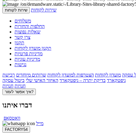
שירות לקוחות
שירות לקוחות
משלוחים
החלפות והחזרות
שאלות נפוצות
צרו קשר
תקנון
תקנון מועדון לקוחות
מדיניות פרטיות
מדיניות עוגיות
נגישות
ל עסקה
מועדון לקוחות
הצטרפות למועדון לקוחות
שרותים מיוחדים
רכישת
גיפטקארד
בדיקת יתרה – גיפטקארד
האיזור האישי שלי
ביטול עסקה
חנויות
חנויות
איך אפשר לעזור?
דברו איתנו
וואטסאפ
מייל
FACTORY54