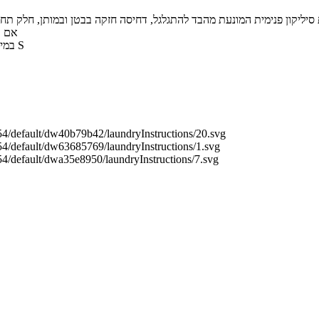
יליקון פנימית המונעת מהבד להתגלגל, דחיסה חזקה בבטן ובמותן, חלק תחתון רחב 
אם א
הדוגמנית שריקה במידה 2, 34B ובגובה 1.75 מ', לובשת SKIMS במידה S