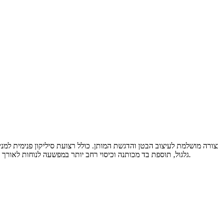
גלגול, תוספת בד מכותנה וכיסוי רחב יותר במפשעה לנוחות לאורך זמן. מומלץ לקחת במידה הרגילה שלך, או במידה מעל לתחושה ניחוחה יותר.