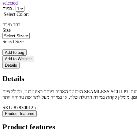
selected
כמות :
Select Color:
בחר מידה
Size
Select Size
Add to bag
Add to Wishlist
Details
Details
המחטב האהוב ביותר באינטרנט, מקולקציית SEAMLESS SCULPT בגזרת חוטיני בגובה מותן גבוה המגיע עד מתחת לחזה.המחטב נמתח בצורה מושלמת לעיצוב הבטן והדגשת המותן. כולל רצועת סיליקון פנימית למניעת
SKU
878300125
Product features
Product features