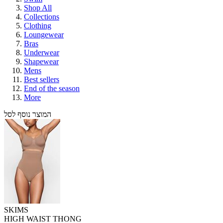
Shop All
Collections
Clothing
Loungewear
Bras
Underwear
Shapewear
Mens
Best sellers
End of the season
More
המוצר נוסף לסל
SKIMS
HIGH WAIST THONG