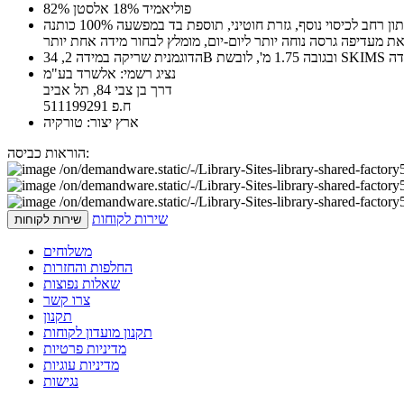
82% פוליאמיד 18% אלסטן
לכיסוי נוסף, גזרת חוטיני, תוספת בד במפשעה 100% כותנה
ת מעדיפה גרסה נוחה יותר ליום-יום, מומלץ לבחור מידה אחת יותר
נציג רשמי: אלשרד בע"מ
דרך בן צבי 84, תל אביב
ח.פ 511199291
ארץ יצור: טורקיה
הוראות כביסה:
שירות לקוחות
שירות לקוחות
משלוחים
החלפות והחזרות
שאלות נפוצות
צרו קשר
תקנון
תקנון מועדון לקוחות
מדיניות פרטיות
מדיניות עוגיות
נגישות