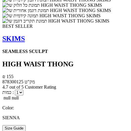
BEST SELLER
SKIMS
SEAMLESS SCULPT
HIGH WAIST THONG
₪ 155
מק"ט
878300125
4.7 out of 5 Customer Rating
כמות :
null null
Color:
SIENNA
Size Guide