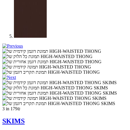
3 in 179₪
SKIMS