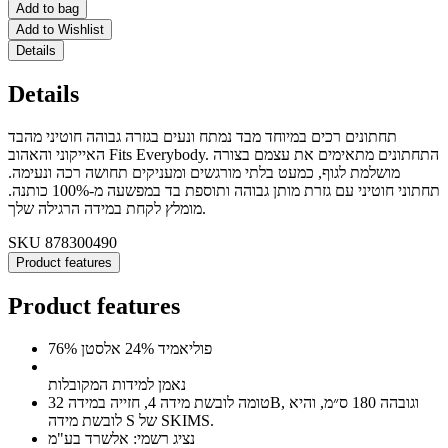
Add to bag
Add to Wishlist
Details
Details
תחתונים רכים במיוחד מבד נמתח ונעים בגזרה גבוהה חוטיני מהבד
האייקוני והאהוב Fits Everybody. התחתונים מתאימים את עצמם בצורה
מושלמת לגוף, כמעט בלתי מורגשים ומעניקים תחושה רכה ונעימה.
תחתוני חוטיני עם גזרת מותן גבוהה ותוספת בד במפשעה מ-100% כותנה.
מומלץ לקחת במידה הרגילה שלך.
SKU
878300490
Product features
Product features
76% פוליאמיד 24% אלסטן
נאמן למידות המקובלות
טומה לובשת מידה 4, חזייה במידה 32B, וגובהה 180 ס״מ, והיא
לובשת מידה S של SKIMS.
נציג רשמי: אלשרד בע"מ