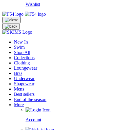
Wishlist
New In
Swim
Shop All
Collections
Clothing
Loungewear
Bras
Underwear
Shapewear
Mens
Best sellers
End of the season
More
Account