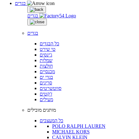
בגדים
בגדים
בגדים
כל הבגדים
טי שירט
ג'ינסים
שמלות
חולצות
מכנסיים
בגדי ים
סריגים
סווטשרטים
ז'קטים
מעילים
מותגים מובילים
כל המעצבים
POLO RALPH LAUREN
MICHAEL KORS
CALVIN KLEIN