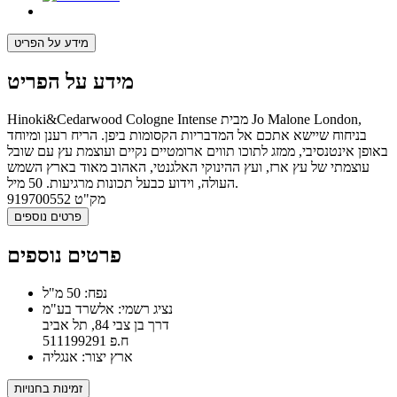
מידע על הפריט
מידע על הפריט
Hinoki&Cedarwood Cologne Intense מבית Jo Malone London,
בניחוח שיישא אתכם אל המדבריות הקסומות ביפן. הריח רענן ומיוחד
באופן אינטנסיבי, ממזג לתוכו תווים ארומטיים נקיים ועוצמת עץ עם שובל
עוצמתי של עץ ארז, ועץ ההינוקי האלגנטי, האהוב מאוד בארץ השמש
העולה, וידוע כבעל תכונות מרגיעות. 50 מיל.
מק"ט
919700552
פרטים נוספים
פרטים נוספים
נפח: 50 מ"ל
נציג רשמי: אלשרד בע"מ
דרך בן צבי 84, תל אביב
ח.פ 511199291
ארץ יצור: אנגליה
זמינות בחנויות