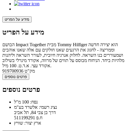
מידע על הפריט
מידע על הפריט
הבושם Impact Together מבית Tommy Hilfiger הוא יצירה חדשה
וממריצה - לחגוג את הרגעים שאנו חולקים עם אלה שאנו אוהבים
ושמעוררים בנו השראה. לחלוק אנרגיה חיובית, לעורר השראה וליהנות
מלהיות ביחד. הניחוח מבוסס על תווים של מרווה, אקורד מינרלי בשילוב
אקורד עצי. א.ד.ט. 100 מיל.
מק"ט
919700936
פרטים נוספים
פרטים נוספים
נפח: 100 מ"ל
נציג רשמי: אלשרד בע"מ
דרך בן צבי 84, תל אביב
ח.פ 511199291
ארץ יצור: שוויץ