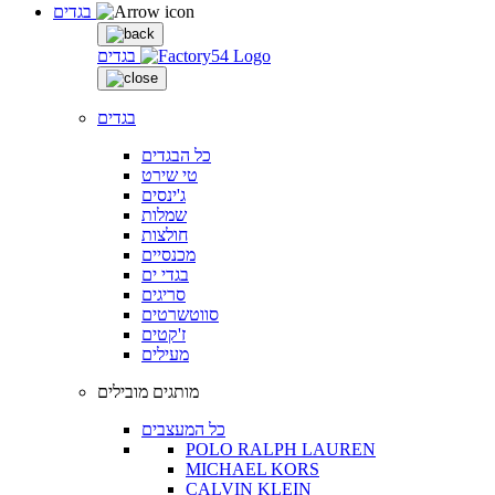
בגדים
בגדים
בגדים
כל הבגדים
טי שירט
ג'ינסים
שמלות
חולצות
מכנסיים
בגדי ים
סריגים
סווטשרטים
ז'קטים
מעילים
מותגים מובילים
כל המעצבים
POLO RALPH LAUREN
MICHAEL KORS
CALVIN KLEIN