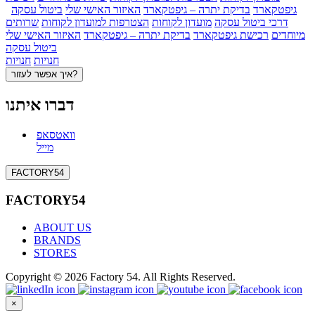
גיפטקארד
בדיקת יתרה – גיפטקארד
האיזור האישי שלי
ביטול עסקה
דרכי ביטול עסקה
מועדון לקוחות
הצטרפות למועדון לקוחות
שרותים
מיוחדים
רכישת גיפטקארד
בדיקת יתרה – גיפטקארד
האיזור האישי שלי
ביטול עסקה
חנויות
חנויות
איך אפשר לעזור?
דברו איתנו
וואטסאפ
מייל
FACTORY54
FACTORY54
ABOUT US
BRANDS
STORES
Copyright © 2026 Factory 54. All Rights Reserved.
×