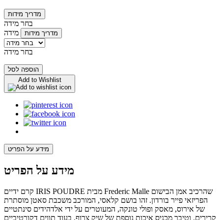
מדריך מידות
בחר מידה
מידה
מדריך מידות
בחר מידה
הוספה לסל
Add to Wishlist
מידע על הפריט
מידע על הפריט
קרם ידיים IRIS POUDRE מבית Frederic Malle שהרכיב אמן הבישום
הפריזאי פייר בורדון. זהו בושם קלאסי, המורכב משכבת סאטן מוסתרת
של אירוס, מאסק ופולי טונקה, המעוטרים על ידי אלדהידים סינתטיים
קרירים. וטיבר מכניס איכות נוספת של שיק צרוף, בעוד תווים דקורטיביים