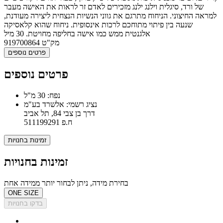
של ורד, סיגלית וילנג ילנג מזכירים לאדם זר לראות את האישה מעבר
למראה החיצוני. הניחוח מתרגם את גווני הנשיות הנצחית ליצירה מעודנת,
שנעה בין פיתוי מתוחכם לרכות אינסופית. ניחוח שהוא קלאסיקה
אלגנטית ממש כמו אישה בחליפה מחויטת. 30 מיל
מק"ט
919700864
פרטים נוספים
פרטים נוספים
נפח: 30 מ"ל
נציג רשמי: אלשרד בע"מ
דרך בן צבי 84, תל אביב
ח.פ 511199291
זמינות בחנויות
זמינות בחנויות
בחירת מידה, ניתן לבחור יותר ממידה אחת
ONE SIZE
בדקו בחנויות