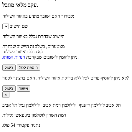
עקב מלאי מוגבל.
לבירור האם ישובך מופיע באיזור השילוח:
שם הישוב
היישוב שבחרת נכלל באיזור השילוח
מצטערים, בשלב זה היישוב שבחרת
לא נכלל באיזור השילוח.
חנויות המותג.
ניתן להזמין לישובים שבקרבת
הוספה לסל
ביטול
לא ניתן להוסיף פריט לסל ללא בדיקת איזור השילוח. האם ברצונך לסגור?
אישור
ביטול
×
תל אביב
לולולמון דיזנגוף | לולולמון רמת אביב | לולולמון נמל תל אביב
רמת השרון
לולולמון ביג פאשן גלילות
נתניה
פקטורי 54 פולג