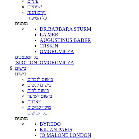
עיניים
שפתיים
קרם הגנה
כל הטיפוח
מותגים
DR.BARBARA STURM
LA MER
AUGUSTINUS BADER
111SKIN
OMOROVICZA
כל המעצבים
SPOT ON: OMOROVICZA
בישום
בישום
בישום לגברים
בישום לנשים
בישום לבית
בישום לשיער
מארזים
מילוי לבישום
כל הבישום
מותגים
BYREDO
KILIAN PARIS
JO MALONE LONDON