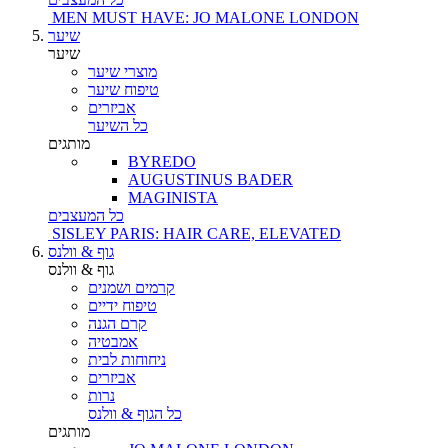
MEN MUST HAVE: JO MALONE LONDON
שיער
שיער
מוצרי שיער
טיפוח שיער
אביזרים
כל השיער
מותגים
BYREDO
AUGUSTINUS BADER
MAGINISTA
כל המעצבים
SISLEY PARIS: HAIR CARE, ELEVATED
גוף & וולנס
גוף & וולנס
קרמים ושמנים
טיפוח ידיים
קרם הגנה
אמבטיה
ניחוחות לבית
אביזרים
נרות
כל הגוף & וולנס
מותגים