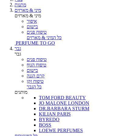
מתנות
מיני & מארזים
מיני & מארזים
איפור
בישום
טיפוח פנים
כל המיני & מארזים
PERFUME TO GO
גבר
גבר
טיפוח פנים
טיפוח הגוף
בישום
קרם הגנה
טיפוח זקן
כל הגבר
מותגים
TOM FORD BEAUTY
JO MALONE LONDON
DR.BARBARA STURM
KILIAN PARIS
BYREDO
BOSS
LOEWE PERFUMES
כל המעצבים