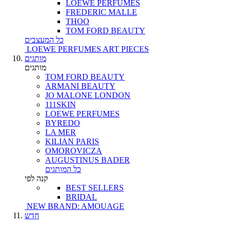
LOEWE PERFUMES
FREDERIC MALLE
THOO
TOM FORD BEAUTY
כל המעצבים
LOEWE PERFUMES ART PIECES
מותגים
מותגים
TOM FORD BEAUTY
ARMANI BEAUTY
JO MALONE LONDON
111SKIN
LOEWE PERFUMES
BYREDO
LA MER
KILIAN PARIS
OMOROVICZA
AUGUSTINUS BADER
כל המותגים
קנה לפי
BEST SELLERS
BRIDAL
NEW BRAND: AMOUAGE
חדש