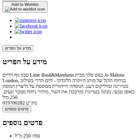
Add to Wishlist
מידע על הפריט
מידע על הפריט
סבון גוף וידיים Lime Basil&Mandarin בסט סלר מבית Jo Malone
London, בניחוח הדגל של מותג היוקרה הלונדוני - ליים הדרי בשילוב
מנדרינה ובזיליקום רענן. הנוסחה הייחודית מבוססת על גליצרין המופק
באופן טבעי, מנקה בעדינות ומרככת את העור, מותיר ניחוח ממכר ונעים.
250 מיל.
מק"ט
919700282
פרטים נוספים
פרטים נוספים
נפח: 250 מ"ל