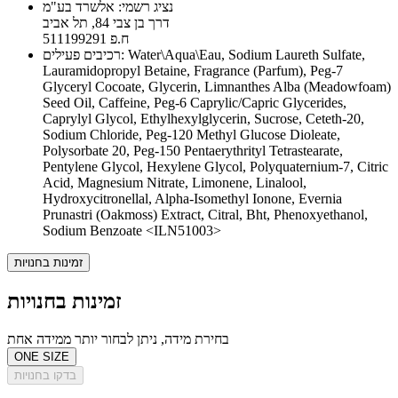
נציג רשמי: אלשרד בע"מ
דרך בן צבי 84, תל אביב
ח.פ 511199291
רכיבים פעילים: Water\Aqua\Eau, Sodium Laureth Sulfate,
Lauramidopropyl Betaine, Fragrance (Parfum), Peg-7
Glyceryl Cocoate, Glycerin, Limnanthes Alba (Meadowfoam)
Seed Oil, Caffeine, Peg-6 Caprylic/Capric Glycerides,
Caprylyl Glycol, Ethylhexylglycerin, Sucrose, Ceteth-20,
Sodium Chloride, Peg-120 Methyl Glucose Dioleate,
Polysorbate 20, Peg-150 Pentaerythrityl Tetrastearate,
Pentylene Glycol, Hexylene Glycol, Polyquaternium-7, Citric
Acid, Magnesium Nitrate, Limonene, Linalool,
Hydroxycitronellal, Alpha-Isomethyl Ionone, Evernia
Prunastri (Oakmoss) Extract, Citral, Bht, Phenoxyethanol,
Sodium Benzoate <ILN51003>
זמינות בחנויות
זמינות בחנויות
בחירת מידה, ניתן לבחור יותר ממידה אחת
ONE SIZE
בדקו בחנויות