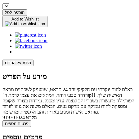
הוספה לסל
Add to Wishlist
מידע על הפריט
מידע על הפריט
באלם לחות יוקרתי עם חלקיקי זהב 24 קראט, שמעניק לשפתיים מראה
ורדרד טבעי וזוהר, המתאים את עצמו לרמת ה־pH האישית שלך.
הפורמולה מועשרת בשברי זהב לנצנוץ עדין ומפנק, נמרחת בצורה שקופה
ומספקת לחות עמוקה עם מרקם נעים. הבאלם משנה את גוונו לוורוד
מותאם אישית ומגיע באריזת זהב אלגנטית ומרשימה.
מק"ט
919701024
פרטים נוספים
פרטים נוספים