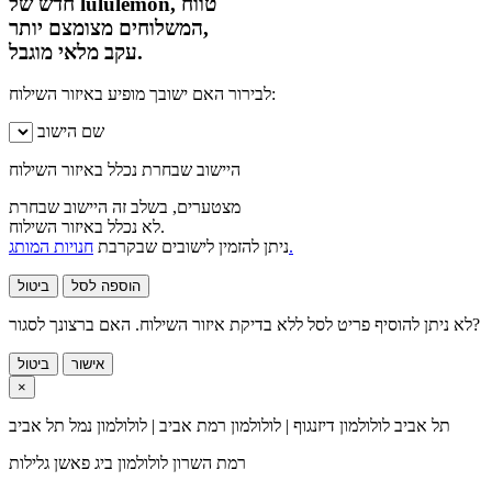
חדש של lululemon, טווח
המשלוחים מצומצם יותר,
עקב מלאי מוגבל.
לבירור האם ישובך מופיע באיזור השילוח:
שם הישוב
היישוב שבחרת נכלל באיזור השילוח
מצטערים, בשלב זה היישוב שבחרת
לא נכלל באיזור השילוח.
חנויות המותג.
ניתן להזמין לישובים שבקרבת
הוספה לסל
ביטול
לא ניתן להוסיף פריט לסל ללא בדיקת איזור השילוח. האם ברצונך לסגור?
אישור
ביטול
×
תל אביב
לולולמון דיזנגוף | לולולמון רמת אביב | לולולמון נמל תל אביב
רמת השרון
לולולמון ביג פאשן גלילות