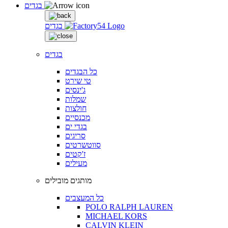
בגדים
בגדים
בגדים
כל הבגדים
טי שירט
ג'ינסים
שמלות
חולצות
מכנסיים
בגדי ים
סריגים
סווטשרטים
ז'קטים
מעילים
מותגים מובילים
כל המעצבים
POLO RALPH LAUREN
MICHAEL KORS
CALVIN KLEIN