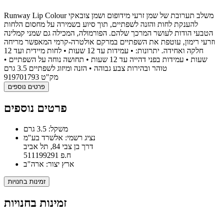
Runway Lip Colour משלב תערובת של שמן זרעי מידופום ושמן צובאקי
להענקת לחות והזנה לשפתיים, תוך סיוע בשמירה על מחסום הלחות
הטבעי הודות לעושר המרכך שלהם. הפורמולה, המכילה גם שמני קמלינה
וזרעי רימון, עוטפת את השפתיים במרקם אולטרה-קרמי המאפשר מריחה
חלקה ואחידה. יתרונות: • עמידות עד 12 שעות • לחות מיידית ועד 12
שעות • עמידות בפני דהייה עד 12 שעות • תחושה נוחה על השפתיים •
טוהר ובהירות צבע גבוהה • הזנה ומיזוג לשפתיים 3.5 גרם
מק"ט
919701793
פרטים נוספים
פרטים נוספים
משקל: 3.5 גרם
נציג רשמי: אלשרד בע"מ
דרך בן צבי 84, תל אביב
ח.פ 511199291
ארץ יצור: ארה"ב
זמינות בחנויות
זמינות בחנויות