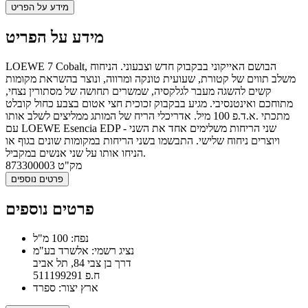
מידע על הפריט
מידע על הפריט
LOEWE 7 Cobalt, הבושם האייקוני בבקבוק חדש וצבעוני. הניחוח
משלב תווים של קטורת, שעועית טונקה ומרווה, ונוצר בהשראת מקומות
קשים להשגה מעבר לגלקסיה, שמשרים תחושה של מסתורין נצחי,
מתוחכם ואינטנסיבי. מגיע בבקבוק זכוכית חצי אטום בצבע כחול קובלט
מתכתי .א.ד.פ 100 מיל. אדריכלי הריח של המותג ממליצים לשלב אותו
עם LOEWE Esencia EDP - שני הריחות משלימים אחד את השני
ויוצרים ניחוח שלישי. התבשמו בשני הריחות במקומות שונים בגוף או
הניחו אותו על שני אנשים במקביל.
מק"ט
873300003
פרטים נוספים
פרטים נוספים
נפח: 100 מ"ל
נציג רשמי: אלשרד בע"מ
דרך בן צבי 84, תל אביב
ח.פ 511199291
ארץ יצור: ספרד