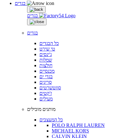
בגדים
בגדים
בגדים
כל הבגדים
טי שירט
ג'ינסים
שמלות
חולצות
מכנסיים
בגדי ים
סריגים
סווטשרטים
ז'קטים
מעילים
מותגים מובילים
כל המעצבים
POLO RALPH LAUREN
MICHAEL KORS
CALVIN KLEIN