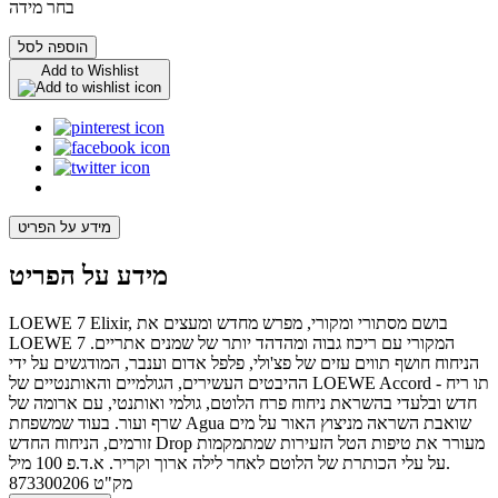
בחר מידה
הוספה לסל
Add to Wishlist
מידע על הפריט
מידע על הפריט
LOEWE 7 Elixir, בושם מסתורי ומקורי, מפרש מחדש ומעצים את
LOEWE 7 המקורי עם ריכוז גבוה ומהדהד יותר של שמנים אתריים.
הניחוח חושף תווים עזים של פצ'ולי, פלפל אדום וענבר, המודגשים על ידי
ההיבטים העשירים, הגולמיים והאותנטיים של LOEWE Accord - תו ריח
חדש ובלעדי בהשראת ניחוח פרח הלוטם, גולמי ואותנטי, עם ארומה של
שרף ועור. בעוד שמשפחת Agua שואבת השראה מניצוץ האור על מים
זורמים, הניחוח החדש Drop מעורר את טיפות הטל הזעירות שמתמקמות
על עלי הכותרת של הלוטם לאחר לילה ארוך וקריר. א.ד.פ 100 מיל.
מק"ט
873300206