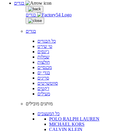
בגדים
בגדים
בגדים
כל הבגדים
טי שירט
ג'ינסים
שמלות
חולצות
מכנסיים
בגדי ים
סריגים
סווטשרטים
ז'קטים
מעילים
מותגים מובילים
כל המעצבים
POLO RALPH LAUREN
MICHAEL KORS
CALVIN KLEIN