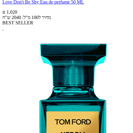
Love Don't Be Shy Eau de perfume 50 ML
₪ 1,020
מחיר ל100 מ"ל: 2040 ש"ח
BEST SELLER