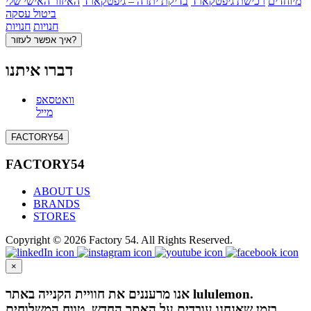
מיוחדים
רכישת גיפטקארד
בדיקת יתרה – גיפטקארד
האיזור האישי שלי
ביטול עסקה
חנויות
חנויות
איך אפשר לעזור?
דברו איתנו
וואטסאפ
מייל
FACTORY54
FACTORY54
ABOUT US
BRANDS
STORES
Copyright © 2026 Factory 54. All Rights Reserved.
×
אנו מרעננים את חוויית הקנייה באתר lululemon.
בזמן שאנחנו עובדים על האתר החדש, טווח המשלוחים