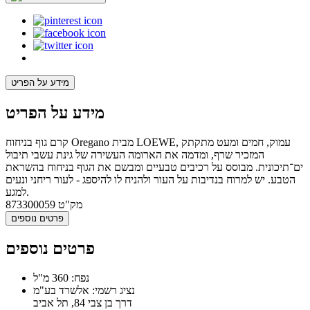
מידע על הפריט
מידע על הפריט
קרם גוף בניחוח Oregano מבית LOEWE, עמוק, חמים ומעט מתקתק
המזכיר שרף, ומדמה את הארומה העשירה של גינת עשבי תיבול
ים־תיכונית. מבוסס על רכיבים טבעיים ומבשם את הגוף בניחוח בהשראת
הטבע. יש למרוח בנדיבות על העור ולהניח לו להיספג - לעור ריחני ונעים
למגע.
מק"ט
873300059
פרטים נוספים
פרטים נוספים
נפח: 360 מ"ל
נציג רשמי: אלשרד בע"מ
דרך בן צבי 84, תל אביב