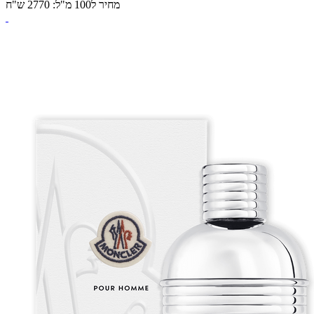
מחיר ל100 מ"ל: 2770 ש"ח