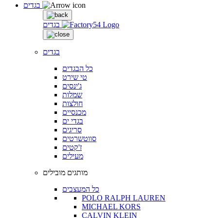
בגדים
בגדים
בגדים
כל הבגדים
טי שירט
ג'ינסים
שמלות
חולצות
מכנסיים
בגדי ים
סריגים
סווטשרטים
ז'קטים
מעילים
מותגים מובילים
כל המעצבים
POLO RALPH LAUREN
MICHAEL KORS
CALVIN KLEIN