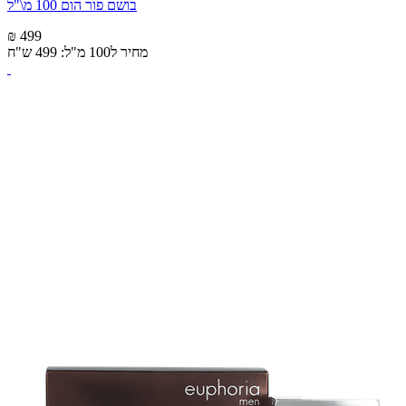
בושם פור הום 100 מ\"ל
₪ 499
מחיר ל100 מ"ל: 499 ש"ח