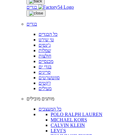
בגדים
בגדים
כל הבגדים
טי שירט
ג'ינסים
שמלות
חולצות
מכנסיים
בגדי ים
סריגים
סווטשרטים
ז'קטים
מעילים
מותגים מובילים
כל המעצבים
POLO RALPH LAUREN
MICHAEL KORS
CALVIN KLEIN
LEVI`S