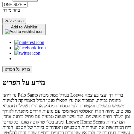
בחר מידה
הוספה לסל
Add to Wishlist
מידע על הפריט
מידע על הפריט
נר ריחני Palo Santo בגודל סמול מבית Loewe בריח רך ועצי בעוצמה
בינונית-גבוהה, המזכיר את עץ הפאלו סנטו הגדל באמריקה הלטינית
ומשמש לבשמים ולקטורת ולפי המסורת מסלק אנרגיות שליליות ומביא
מזל טוב. ניחוח הארז האטלסי הארומטי עם נגיעות הדרים מתפתח לאורך
זמן ומגלה תווים מעושנים. הנר עשוי שעווה טבעית עם פתיל כותנה אחד,
ומגיע בכלי טרקוטה מזוגג. כל פריטי Loewe Home Scents הם יצירות
ריח המדגישות את הניחוחות הטבעיים והטהורים ביותר של הטבע. הנרות
עשויים בעבודת יד, ולכן אין שני נרות ריחניים ביתיים שהם זהים לחלוטין.