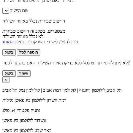
לבירור האם ישובך מופיע באיזור השילוח:
שם הישוב
היישוב שבחרת נכלל באיזור השילוח
מצטערים, בשלב זה היישוב שבחרת
לא נכלל באיזור השילוח.
חנויות המותג.
ניתן להזמין לישובים שבקרבת
הוספה לסל
ביטול
לא ניתן להוסיף פריט לסל ללא בדיקת איזור השילוח. האם ברצונך לסגור?
אישור
ביטול
×
תל אביב
לולולמון דיזנגוף | לולולמון רמת אביב | לולולמון נמל תל אביב
רמת השרון
לולולמון ביג פאשן גלילות
נתניה
פקטורי 54 פולג
אשדוד
לולולמון ביג פאשן
באר שבע
לולולמון ביג פאשן