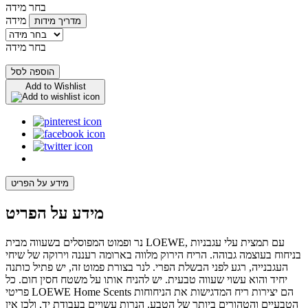
בחר מידה
מידה
מדריך מידות
בחר מידה
הוספה לסל
Add to Wishlist
מידע על הפריט
מידע על הפריט
נר ופמוט המפוסלים בשעווה מבית LOEWE, עם תמצית עלי עגבניות
בניחוח בעוצמה גבוהה. הריח הירוק מלווה בארומה רעננה וירוקה של שיחי
העגבנייה, רגע לפני הבשלת הפרי. לנר בצורת פמוט זה, יש פתיל כותנה
יחיד והוא עשוי שעווה טבעית. יש להניח אותו על משטח חסין חום. כל
פריטי LOEWE Home Scents הם יצירות ריח המדגישות את הניחוחות
הטבעיים והטהורים ביותר של הטבע. הנרות עשויים בעבודת יד, ולכן אין