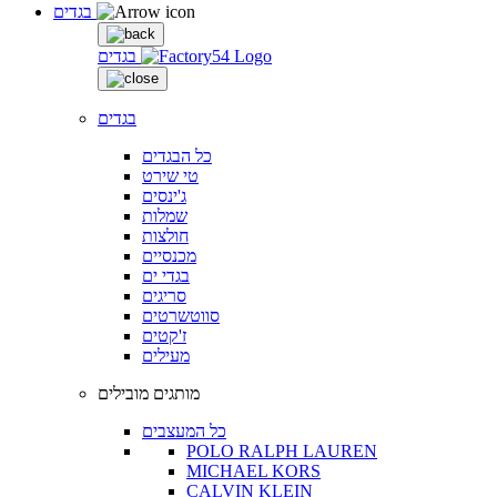
בגדים
בגדים
בגדים
כל הבגדים
טי שירט
ג'ינסים
שמלות
חולצות
מכנסיים
בגדי ים
סריגים
סווטשרטים
ז'קטים
מעילים
מותגים מובילים
כל המעצבים
POLO RALPH LAUREN
MICHAEL KORS
CALVIN KLEIN