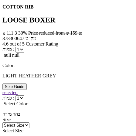
COTTON RIB
LOOSE BOXER
₪ 111.3
30%
Price reduced from
₪ 159
to
מק"ט
878300647
4.6 out of 5 Customer Rating
כמות :
null null
Color:
LIGHT HEATHER GREY
Size Guide
selected
כמות :
Select Color:
בחר מידה
Size
Select Size