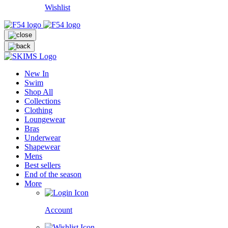
Wishlist
New In
Swim
Shop All
Collections
Clothing
Loungewear
Bras
Underwear
Shapewear
Mens
Best sellers
End of the season
More
Account