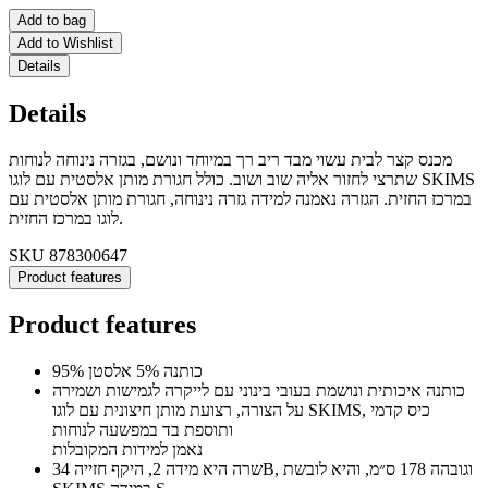
Add to bag
Add to Wishlist
Details
Details
מכנס קצר לבית עשוי מבד ריב רך במיוחד ונושם, בגזרה נינוחה לנוחות
שתרצי לחזור אליה שוב ושוב. כולל חגורת מותן אלסטית עם לוגו SKIMS
במרכז החזית. הגזרה נאמנה למידה גזרה נינוחה, חגורת מותן אלסטית עם
לוגו במרכז החזית.
SKU
878300647
Product features
Product features
95% כותנה 5% אלסטן
כותנה איכותית ונושמת בעובי בינוני עם לייקרה לגמישות ושמירה
על הצורה, רצועת מותן חיצונית עם לוגו SKIMS, כיס קדמי
ותוספת בד במפשעה לנוחות
נאמן למידות המקובלות
שרה היא מידה 2, היקף חזייה 34B, וגובהה 178 ס״מ, והיא לובשת