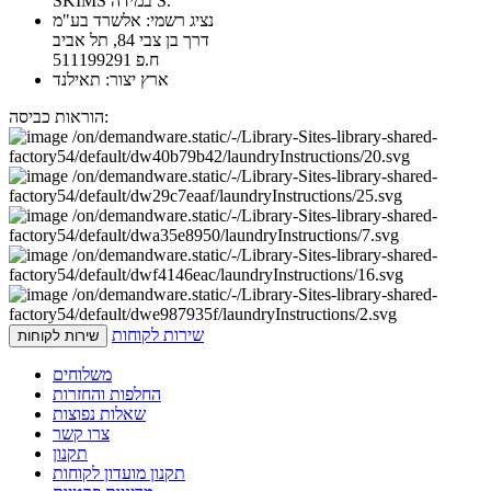
SKIMS במידה S.
נציג רשמי: אלשרד בע"מ
דרך בן צבי 84, תל אביב
ח.פ 511199291
ארץ יצור: תאילנד
הוראות כביסה:
שירות לקוחות
שירות לקוחות
משלוחים
החלפות והחזרות
שאלות נפוצות
צרו קשר
תקנון
תקנון מועדון לקוחות