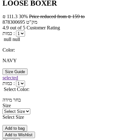
LOOSE BOXER
₪ 111.3
30%
Price reduced from
₪ 159
to
מק"ט
878300695
4.9 out of 5 Customer Rating
כמות :
null null
Color:
NAVY
Size Guide
selected
כמות :
Select Color:
בחר מידה
Size
Select Size
Add to bag
Add to Wishlist