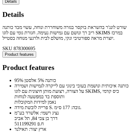
Details
Details
שורט לונג'ר בהשראת בוקסר בגזרה משוחררת ונוחה, עשוי מבד כותנה
ריב רך ונושם עם גמישות נעימה. חגורת גומי עם לוגו SKIMS במרכז
יוצרת מראה ספורטיבי ונקי, מושלם לבית ולרגעי מנוחה בסטייל.
SKU
878300695
Product features
Product features
95% כותנה 5% אלסטן
כותנה איכותית ונושמת בעובי בינוני עם לייקרה לגמישות ושמירה
על הצורה, רצועת מותן חיצונית עם לוגו SKIMS, כיס קדמי
ותוספת בד במפשעה לנוחות
נאמן למידות המקובלות
פרייה לובשת מידה S. גובה: 177 ס״מ.
נציג רשמי: אלשרד בע"מ
דרך בן צבי 84, תל אביב
ח.פ 511199291
ארץ יצור: תאילנד