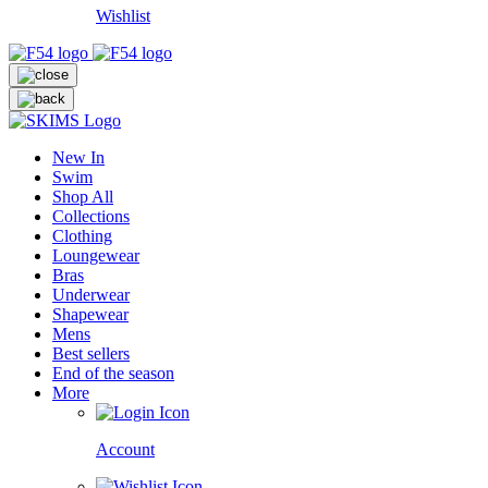
Wishlist
New In
Swim
Shop All
Collections
Clothing
Loungewear
Bras
Underwear
Shapewear
Mens
Best sellers
End of the season
More
Account