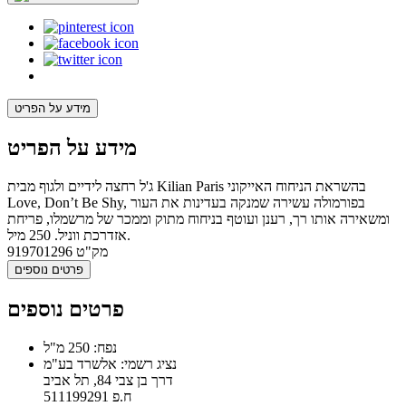
מידע על הפריט
מידע על הפריט
ג'ל רחצה לידיים ולגוף מבית Kilian Paris בהשראת הניחוח האייקוני
Love, Don’t Be Shy, בפורמולה עשירה שמנקה בעדינות את העור
ומשאירה אותו רך, רענן ועוטף בניחוח מתוק וממכר של מרשמלו, פריחת
אזדרכת ווניל. 250 מיל.
מק"ט
919701296
פרטים נוספים
פרטים נוספים
נפח: 250 מ"ל
נציג רשמי: אלשרד בע"מ
דרך בן צבי 84, תל אביב
ח.פ 511199291