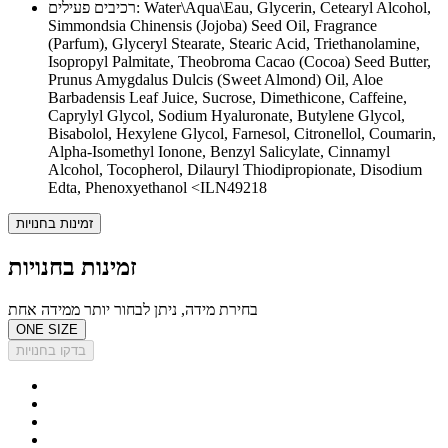
רכיבים פעילים: Water\Aqua\Eau, Glycerin, Cetearyl Alcohol,
Simmondsia Chinensis (Jojoba) Seed Oil, Fragrance
(Parfum), Glyceryl Stearate, Stearic Acid, Triethanolamine,
Isopropyl Palmitate, Theobroma Cacao (Cocoa) Seed Butter,
Prunus Amygdalus Dulcis (Sweet Almond) Oil, Aloe
Barbadensis Leaf Juice, Sucrose, Dimethicone, Caffeine,
Caprylyl Glycol, Sodium Hyaluronate, Butylene Glycol,
Bisabolol, Hexylene Glycol, Farnesol, Citronellol, Coumarin,
Alpha-Isomethyl Ionone, Benzyl Salicylate, Cinnamyl
Alcohol, Tocopherol, Dilauryl Thiodipropionate, Disodium
Edta, Phenoxyethanol <ILN49218
זמינות בחנויות
זמינות בחנויות
בחירת מידה, ניתן לבחור יותר ממידה אחת
ONE SIZE
בדקו בחנויות