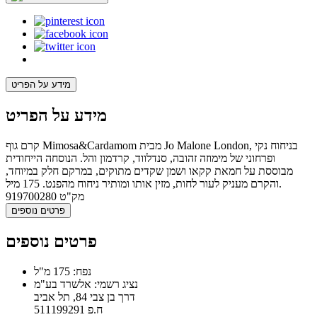
מידע על הפריט
מידע על הפריט
קרם גוף Mimosa&Cardamom מבית Jo Malone London, בניחוח נקי
ופרחוני של מימוזה זהובה, סנדלווד, קרדמון והל. הנוסחה הייחודית
מבוססת על חמאת קקאו ושמן שקדים מתוקים, במרקם חלק במיוחד,
והקרם מעניק לעור לחות, מזין אותו ומותיר ניחוח מהפנט. 175 מיל.
מק"ט
919700280
פרטים נוספים
פרטים נוספים
נפח: 175 מ"ל
נציג רשמי: אלשרד בע"מ
דרך בן צבי 84, תל אביב
ח.פ 511199291