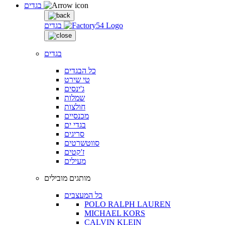
בגדים
בגדים
בגדים
כל הבגדים
טי שירט
ג'ינסים
שמלות
חולצות
מכנסיים
בגדי ים
סריגים
סווטשרטים
ז'קטים
מעילים
מותגים מובילים
כל המעצבים
POLO RALPH LAUREN
MICHAEL KORS
CALVIN KLEIN