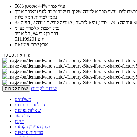
56% פוליאמיד 44% אלסטן
נאמן למידות המקובלות
נציג רשמי: אלשרד בע"מ
דרך בן צבי 84, תל אביב
ח.פ 511199291
ארץ יצור: וייטנאם
הוראות כביסה:
שירות לקוחות
שירות לקוחות
משלוחים
החלפות והחזרות
שאלות נפוצות
צרו קשר
תקנון
תקנון מועדון לקוחות
מדיניות פרטיות