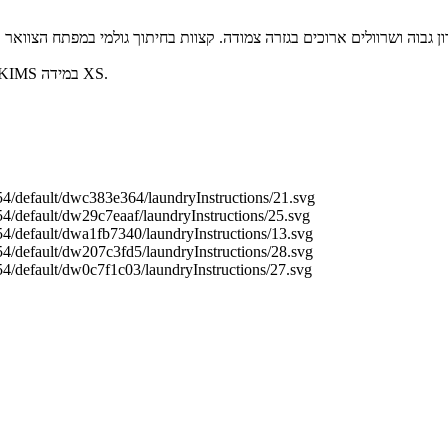
מריה לובשת מידה 2, חזייה 32A, וגובהה 179.5 ס''מ, והיא לובשת SKIMS במידה XS.