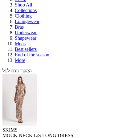
Shop All
Collections
Clothing
Loungewear
Bras
Underwear
Shapewear
Mens
Best sellers
End of the season
More
המוצר נוסף לסל
SKIMS
MOCK NECK L/S LONG DRESS