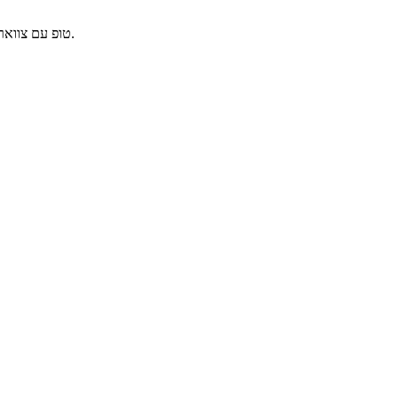
טופ עם צווארון גבוה ושרוולים ארוכים בגזרה צמודה. קצוות בחיתוך גולמי במפתח הצוואר ובשרוולים. עשוי מבד אולטרה־שקוף בעיצוב צמוד לגוף ובאורך ארוך.