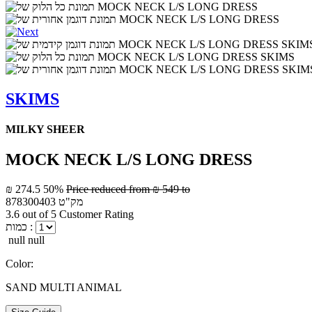
SKIMS
MILKY SHEER
MOCK NECK L/S LONG DRESS
₪ 274.5
50%
Price reduced from
₪ 549
to
מק"ט
878300403
3.6 out of 5 Customer Rating
כמות :
null null
Color:
SAND MULTI ANIMAL