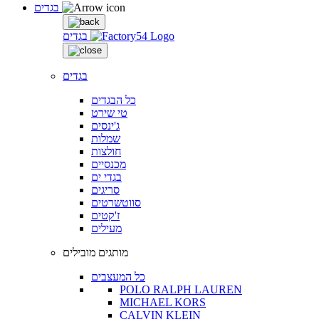
בגדים
בגדים
בגדים
כל הבגדים
טי שירט
ג'ינסים
שמלות
חולצות
מכנסיים
בגדי ים
סריגים
סווטשרטים
ז'קטים
מעילים
מותגים מובילים
כל המעצבים
POLO RALPH LAUREN
MICHAEL KORS
CALVIN KLEIN