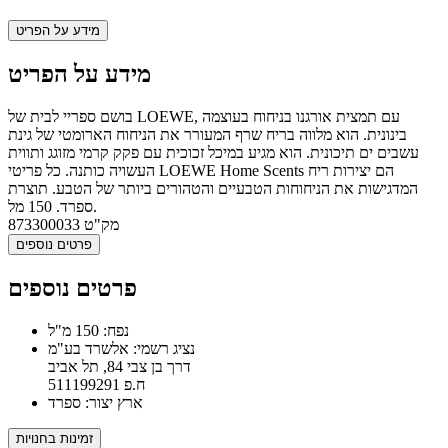
מידע על הפריט
מידע על הפריט
בושם ספריי לבית של LOEWE, עם תמצית אורגנו בניחוח בעוצמה
בינונית. הוא מלווה בריח שרף המעורר את הניחוח הארומטי של גינת
עשבים ים תיכונית. הוא מגיע במיכל זכוכית עם פקק קרמי מזוגג ותווית
העשויה כותנה. כל פריטי LOEWE Home Scents הם יצירות ריח
המדגישות את הניחוחות הטבעיים והטהורים ביותר של הטבע. תוצרת
ספרד. 150 מל.
מק"ט
873300033
פרטים נוספים
פרטים נוספים
נפח: 150 מ"ל
נציג רשמי: אלשרד בע"מ
דרך בן צבי 84, תל אביב
ח.פ 511199291
ארץ יצור: ספרד
זמינות בחנויות