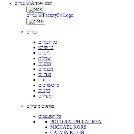
בגדים
בגדים
בגדים
כל הבגדים
טי שירט
ג'ינסים
שמלות
חולצות
מכנסיים
בגדי ים
סריגים
סווטשרטים
ז'קטים
מעילים
מותגים מובילים
כל המעצבים
POLO RALPH LAUREN
MICHAEL KORS
CALVIN KLEIN