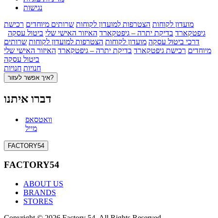
נגישות
מועדון לקוחות
הצטרפות למועדון לקוחות
שרותים מיוחדים
רכישת
גיפטקארד
בדיקת יתרה – גיפטקארד
האיזור האישי שלי
ביטול עסקה
דרכי ביטול עסקה
מועדון לקוחות
הצטרפות למועדון לקוחות
שרותים
מיוחדים
רכישת גיפטקארד
בדיקת יתרה – גיפטקארד
האיזור האישי שלי
ביטול עסקה
חנויות
חנויות
איך אפשר לעזור?
דברו איתנו
וואטסאפ
מייל
FACTORY54
FACTORY54
ABOUT US
BRANDS
STORES
Copyright © 2026 Factory 54. All Rights Reserved.