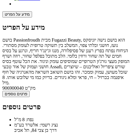
מידע על הפריט
מידע על הפריט
בושם Passionfroudh מבית Fugazzi Beauty, הוא בושם נישה יוניסקס
נועז, חושני ובלתי צפוי, המשלב בין תשוקה טרופית לעומק מסתורי.
הניחוח נפתח בפרץ רענן של פסיפלורה, מנגו וג'ינג'ר חריף, ונרגע על בסיס
חמים של תה שחור ורוזין בלזמי. הלב מתובל בפלפל שחור, רוזה ושרף
המופק מעצי גוּרג'וּן הטרופיים שמוסיפים עומק וניגוד. את הכל עוטף בסיס
חושני ועמוק של אוד טבעי Assafi, שורש ציפריול ואוליבנום – שיוצרים
שובל מעושן, עמוק וממכר. זהו בושם השואב השראה מהאנרגיה של חוף
איפנמה בברזיל – חי, פראי ומלא ניגודים. בדיוק כמו מי שלובש אותו. 8
מיל.
מק"ט
906900040
פרטים נוספים
פרטים נוספים
נפח: 8 מ"ל
נציג רשמי: אלשרד בע"מ
דרך בן צבי 84, תל אביב