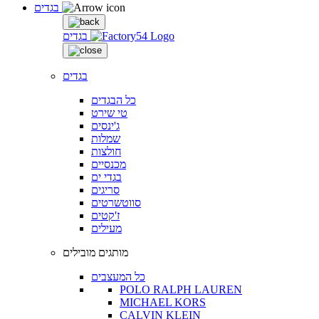
בגדים
בגדים
בגדים
כל הבגדים
טי שירט
ג'ינסים
שמלות
חולצות
מכנסיים
בגדי ים
סריגים
סווטשרטים
ז'קטים
מעילים
מותגים מובילים
כל המעצבים
POLO RALPH LAUREN
MICHAEL KORS
CALVIN KLEIN