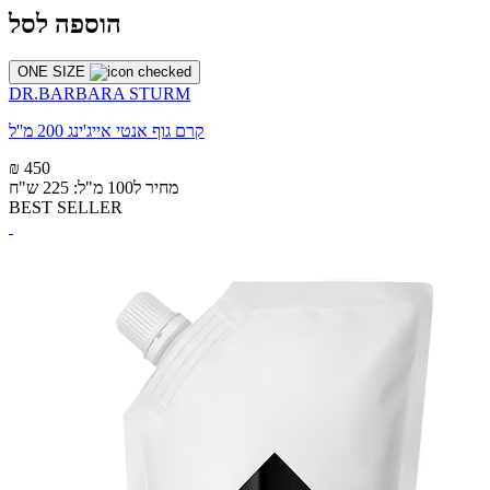
הוספה לסל
ONE SIZE
DR.BARBARA STURM
קרם גוף אנטי אייג'ינג 200 מ''ל
₪ 450
מחיר ל100 מ"ל: 225 ש"ח
BEST SELLER