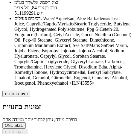
נציג רשמי: אלשרד בע"מ
דרך בן צבי 84, תל אביב
ח.פ 511199291
רכיבים פעילים: Water\Aqua\Eau, Aloe Barbadensis Leaf
Juice, Caprylic/Capric/Myristic/Stearic Triglyceride, Butylene
Glycol, Hydrogenated Polyisobutene, Ppg-5-Ceteth-20,
Fragrance (Parfum), Cetyl Acetate, Cocos Nucifera (Coconut)
Oil, Peg-40 Stearate, Glyceryl Stearate, Dimethicone,
Crithmum Maritimum Extract, Sea Salt\Maris Sal\Sel Marin,
Jojoba Esters, Isopropyl Jojobate, Jojoba Alcohol, Sodium
Hyaluronate, Caprylyl Glycol, Sorbitan Stearate,
Caprylic/Capric Triglyceride, Glyceryl Laurate, Carbomer,
Tromethamine, Hexylene Glycol, Disodium Edta, Alpha-
Isomethyl Ionone, Hydroxycitronellal, Benzyl Salicylate,
Linalool, Geraniol, Citronellol, Eugenol, Cinnamyl Alcohol,
Isoeugenol, Phenoxyethanol <ILN43555>
זמינות בחנויות
זמינות בחנויות
בחירת מידה, ניתן לבחור יותר ממידה אחת
ONE SIZE
בדקו בחנויות