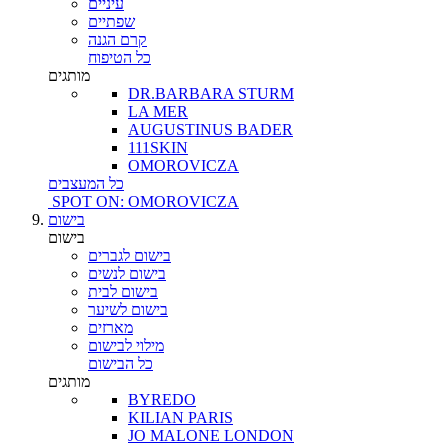
עיניים
שפתיים
קרם הגנה
כל הטיפוח
מותגים
DR.BARBARA STURM
LA MER
AUGUSTINUS BADER
111SKIN
OMOROVICZA
כל המעצבים
SPOT ON: OMOROVICZA
בישום
בישום
בישום לגברים
בישום לנשים
בישום לבית
בישום לשיער
מארזים
מילוי לבישום
כל הבישום
מותגים
BYREDO
KILIAN PARIS
JO MALONE LONDON