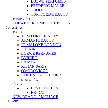
LOEWE PERFUMES
FREDERIC MALLE
THOO
TOM FORD BEAUTY
כל המעצבים
LOEWE PERFUMES ART PIECES
מותגים
מותגים
TOM FORD BEAUTY
ARMANI BEAUTY
JO MALONE LONDON
111SKIN
LOEWE PERFUMES
BYREDO
LA MER
KILIAN PARIS
OMOROVICZA
AUGUSTINUS BADER
כל המותגים
קנה לפי
BEST SELLERS
BRIDAL
NEW BRAND: AMOUAGE
חדש