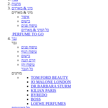
מתנות
מיני & מארזים
מיני & מארזים
איפור
בישום
טיפוח פנים
כל המיני & מארזים
PERFUME TO GO
גבר
גבר
טיפוח פנים
טיפוח הגוף
בישום
קרם הגנה
טיפוח זקן
כל הגבר
מותגים
TOM FORD BEAUTY
JO MALONE LONDON
DR.BARBARA STURM
KILIAN PARIS
BYREDO
BOSS
LOEWE PERFUMES
כל המעצבים