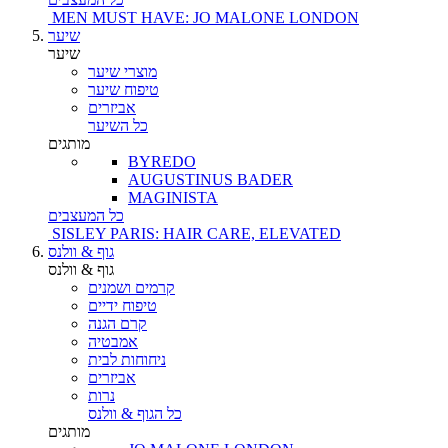
MEN MUST HAVE: JO MALONE LONDON
שיער
שיער
מוצרי שיער
טיפוח שיער
אביזרים
כל השיער
מותגים
BYREDO
AUGUSTINUS BADER
MAGINISTA
כל המעצבים
SISLEY PARIS: HAIR CARE, ELEVATED
גוף & וולנס
גוף & וולנס
קרמים ושמנים
טיפוח ידיים
קרם הגנה
אמבטיה
ניחוחות לבית
אביזרים
נרות
כל הגוף & וולנס
מותגים