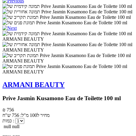
ARMANI BEAUTY
Prive Jasmin Kusamono Eau de Toilette 100 ml
₪ 756
מחיר ל100 מ"ל: 756 ש"ח
כמות :
null null