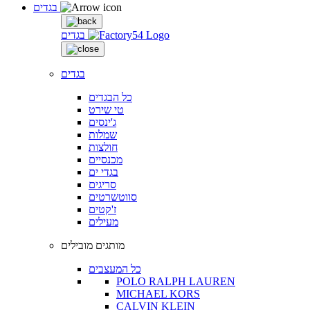
בגדים
בגדים
בגדים
כל הבגדים
טי שירט
ג'ינסים
שמלות
חולצות
מכנסיים
בגדי ים
סריגים
סווטשרטים
ז'קטים
מעילים
מותגים מובילים
כל המעצבים
POLO RALPH LAUREN
MICHAEL KORS
CALVIN KLEIN