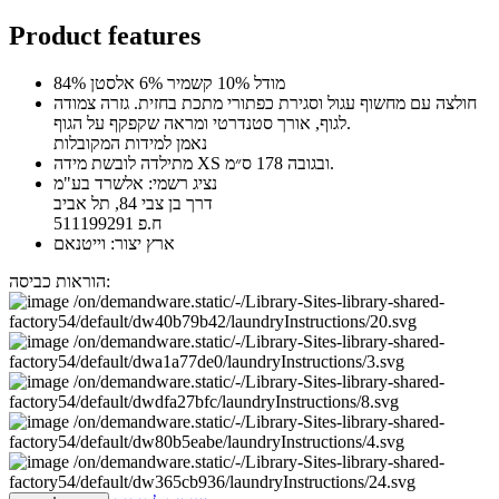
Product features
84% מודל 10% קשמיר 6% אלסטן
חולצה עם מחשוף עגול וסגירת כפתורי מתכת בחזית. גזרה צמודה
לגוף, אורך סטנדרטי ומראה שקפקף על הגוף.
נאמן למידות המקובלות
מתילדה לובשת מידה XS ובגובה 178 ס״מ.
נציג רשמי: אלשרד בע"מ
דרך בן צבי 84, תל אביב
ח.פ 511199291
ארץ יצור: וייטנאם
הוראות כביסה: