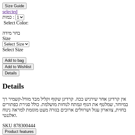
Size Guide
selected
כמות :
Select Color:
בחר מידה
Size
Select Size
Add to bag
Add to Wishlist
Details
Details
אין קרדיגן אחר שירגיש ככה. קרדיגן שקוף וקליל מבד מודל-קשמיר רך
במיוחד, שמלטף את הגוף ונמתח לנוחות מושלמת. כולל סגירת כפתורים
בחזית, צווארון עגול ושרוולים ארוכים בגזרה מעט מוגזמת למראה נינוח
ואלגנטי.
SKU
878300444
Product features