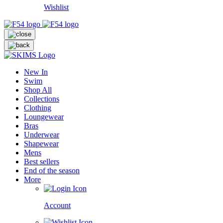
Wishlist
New In
Swim
Shop All
Collections
Clothing
Loungewear
Bras
Underwear
Shapewear
Mens
Best sellers
End of the season
More
Account