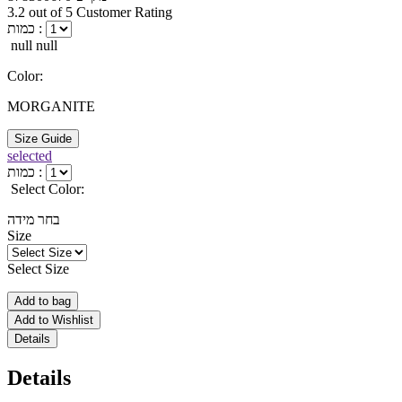
3.2 out of 5 Customer Rating
כמות :
null null
Color:
MORGANITE
Size Guide
selected
כמות :
Select Color:
בחר מידה
Size
Select Size
Add to bag
Add to Wishlist
Details
Details