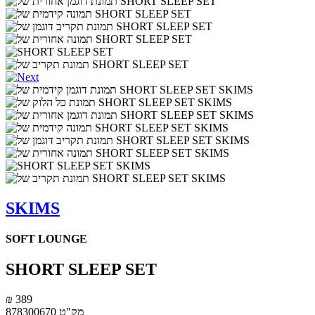
SKIMS
SOFT LOUNGE
SHORT SLEEP SET
₪ 389
מק"ט
878300670