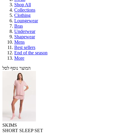
Shop All
Collections
Clothing
Loungewear
Bras
Underwear
Shapewear
Mens
Best sellers
End of the season
More
המוצר נוסף לסל
SKIMS
SHORT SLEEP SET