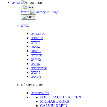
בגדים
בגדים
בגדים
כל הבגדים
טי שירט
ג'ינסים
שמלות
חולצות
מכנסיים
בגדי ים
סריגים
סווטשרטים
ז'קטים
מעילים
מותגים מובילים
כל המעצבים
POLO RALPH LAUREN
MICHAEL KORS
CALVIN KLEIN