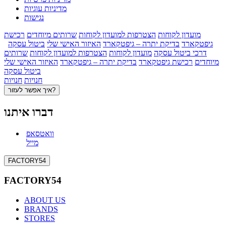
מדיניות עוגיות
נגישות
מועדון לקוחות
הצטרפות למועדון לקוחות
שרותים מיוחדים
רכישת
גיפטקארד
בדיקת יתרה – גיפטקארד
האיזור האישי שלי
ביטול עסקה
דרכי ביטול עסקה
מועדון לקוחות
הצטרפות למועדון לקוחות
שרותים
מיוחדים
רכישת גיפטקארד
בדיקת יתרה – גיפטקארד
האיזור האישי שלי
ביטול עסקה
חנויות
חנויות
איך אפשר לעזור?
דברו איתנו
וואטסאפ
מייל
FACTORY54
FACTORY54
ABOUT US
BRANDS
STORES