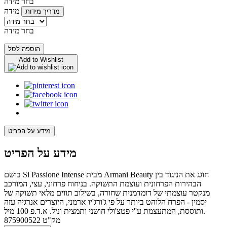
בחר מידה
מידה
מדריך מידות
בחר מידה
הוספה לסל
Add to Wishlist
מידע על הפריט
מידע על הפריט
בושם Si Passione Intense מבית Armani Beauty חוגג את הניגוד בין
הבהירות הפרחונית ועוצמת התשוקה. בניחוח פרחוני, עצי, המורכב
מנקטר עוצמתי של דומדמנית שחורה, בשילוב תווים מלאי תשוקה של
יסמין - הפרח הלוהט ביותר על פי ג'ורג'יו ארמני, היוצרים אנרגיה עזה
ותוססת, המתעצמת ע''י פטצ'ולי חושני ותמצית וניל. א.ד.פ 100 מיל.
מק"ט
875900522