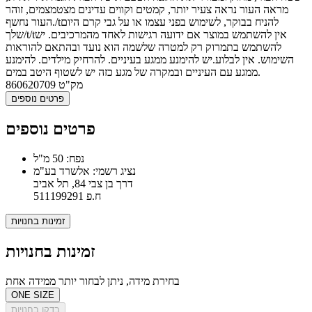
מראה העור נראה צעיר יותר, קמטים וקווים עדינים מצטמצמים, זוהר
העור נחשף./tלהניח בבוקר, לשימוש בפני עצמו או על גבי קרם היום
שלך/t/tאין להשתמש במוצר אם ידועה רגישות לאחד מהמרכיבים. יש
להשתמש בתמרוק רק למטרה שלשמה הוא נועד ובהתאם להוראות
השימוש. אין לבלוע.יש להימנע ממגע בעיניים. להרחיק מילדים. להימנע
ממגע עם העיניים ובמקרה של מגע כזה יש לשטוף היטב במים.
מק"ט
860620709
פרטים נוספים
פרטים נוספים
נפח: 50 מ"ל
נציג רשמי: אלשרד בע"מ
דרך בן צבי 84, תל אביב
ח.פ 511199291
זמינות בחנויות
זמינות בחנויות
בחירת מידה, ניתן לבחור יותר ממידה אחת
ONE SIZE
בדקו בחנויות