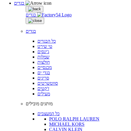
בגדים
בגדים
בגדים
כל הבגדים
טי שירט
ג'ינסים
שמלות
חולצות
מכנסיים
בגדי ים
סריגים
סווטשרטים
ז'קטים
מעילים
מותגים מובילים
כל המעצבים
POLO RALPH LAUREN
MICHAEL KORS
CALVIN KLEIN