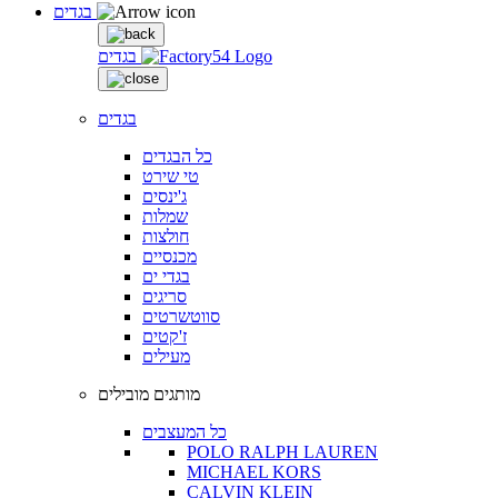
בגדים
בגדים
בגדים
כל הבגדים
טי שירט
ג'ינסים
שמלות
חולצות
מכנסיים
בגדי ים
סריגים
סווטשרטים
ז'קטים
מעילים
מותגים מובילים
כל המעצבים
POLO RALPH LAUREN
MICHAEL KORS
CALVIN KLEIN