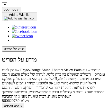
הוספה לסל
Add to Wishlist
מידע על הפריט
מידע על הפריט
שפתון לחות Phyto-Rouge Shine 22מבית Sisley Paris בגימור שקוף
ומבריק – השילוב המושלם בין ברק גלוסי, לנוחות של באלם והצבע הנמס
של שפתון. הוא מבוסס על קומפלקס Hydrobooster, המורכב מחומצה
היאלורונית ומיקרו-כדורי קונג'אק גלוקומנן, שיחד גורמים לשפתיים
להראות מלאות וחלקות יותר באופן מיידי . המרקם העשיר, הנמס
והממכר מעניק נוחות מקסימלית וברק אולטרה-מבריק, ובשימוש מתמשך
השפתיים מוזנות, רכות ומוגנות מפני נזקי הסביבה.
מק"ט
860620739
פרטים נוספים