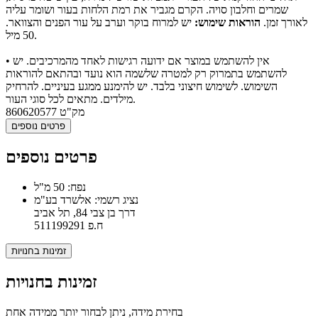
שמרים וחלבון סויה. הקרם מגביר את רמת הלחות בעור ושומר עליה
לאורך זמן.
הוראות שימוש:
יש למרוח בוקר וערב על עור הפנים והצוואר.
50 מיל.
• אין להשתמש במוצר אם ידועה רגישות לאחד מהמרכיבים. יש
להשתמש בתמרוק רק למטרה שלשמה הוא נועד ובהתאם להוראות
השימוש. לשימוש חיצוני בלבד. יש להימנע ממגע בעיניים. להרחיק
מילדים. מתאים לכל סוגי העור.
מק"ט
860620577
פרטים נוספים
פרטים נוספים
נפח: 50 מ"ל
נציג רשמי: אלשרד בע"מ
דרך בן צבי 84, תל אביב
ח.פ 511199291
זמינות בחנויות
זמינות בחנויות
בחירת מידה, ניתן לבחור יותר ממידה אחת