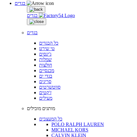
בגדים
בגדים
בגדים
כל הבגדים
טי שירט
ג'ינסים
שמלות
חולצות
מכנסיים
בגדי ים
סריגים
סווטשרטים
ז'קטים
מעילים
מותגים מובילים
כל המעצבים
POLO RALPH LAUREN
MICHAEL KORS
CALVIN KLEIN