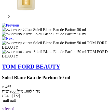
TOM FORD BEAUTY
Soleil Blanc Eau de Parfum 50 ml
₪ 465
מחיר ל100 מ"ל: 930 ש"ח
כמות :
null null
selected