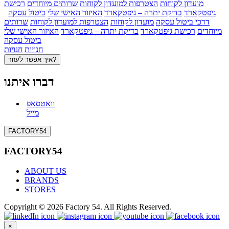
מועדון לקוחות
הצטרפות למועדון לקוחות
שרותים מיוחדים
רכישת
גיפטקארד
בדיקת יתרה – גיפטקארד
האיזור האישי שלי
ביטול עסקה
דרכי ביטול עסקה
מועדון לקוחות
הצטרפות למועדון לקוחות
שרותים
מיוחדים
רכישת גיפטקארד
בדיקת יתרה – גיפטקארד
האיזור האישי שלי
ביטול עסקה
חנויות
חנויות
איך אפשר לעזור?
דברו איתנו
וואטסאפ
מייל
FACTORY54
FACTORY54
ABOUT US
BRANDS
STORES
Copyright © 2026 Factory 54. All Rights Reserved.
×