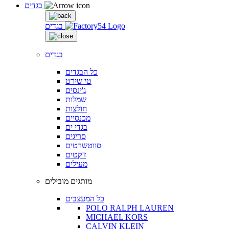
בגדים
בגדים
בגדים
כל הבגדים
טי שירט
ג'ינסים
שמלות
חולצות
מכנסיים
בגדי ים
סריגים
סווטשרטים
ז'קטים
מעילים
מותגים מובילים
כל המעצבים
POLO RALPH LAUREN
MICHAEL KORS
CALVIN KLEIN