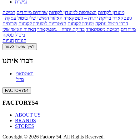
נגישות
מועדון לקוחות
הצטרפות למועדון לקוחות
שרותים מיוחדים
רכישת
גיפטקארד
בדיקת יתרה – גיפטקארד
האיזור האישי שלי
ביטול עסקה
דרכי ביטול עסקה
מועדון לקוחות
הצטרפות למועדון לקוחות
שרותים
מיוחדים
רכישת גיפטקארד
בדיקת יתרה – גיפטקארד
האיזור האישי שלי
ביטול עסקה
חנויות
חנויות
איך אפשר לעזור?
דברו איתנו
וואטסאפ
מייל
FACTORY54
FACTORY54
ABOUT US
BRANDS
STORES
Copyright © 2026 Factory 54. All Rights Reserved.