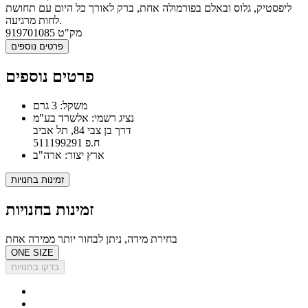
ליפסטיק, גלוס ובאלם בפורמולה אחת, ברק לאורך כל היום עם תחושת
לחות מרגיעה.
מק"ט
919701085
פרטים נוספים
פרטים נוספים
משקל: 3 גרם
נציג רשמי: אלשרד בע"מ
דרך בן צבי 84, תל אביב
ח.פ 511199291
ארץ יצור: ארה"ב
זמינות בחנויות
זמינות בחנויות
בחירת מידה, ניתן לבחור יותר ממידה אחת
ONE SIZE
בדקו בחנויות