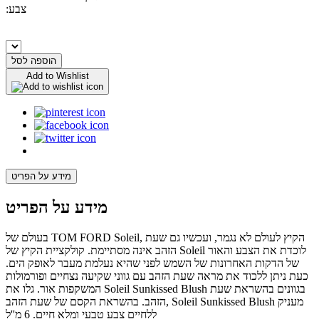
:צבע
הוספה לסל
Add to Wishlist
מידע על הפריט
מידע על הפריט
בעולם של TOM FORD Soleil, הקיץ לעולם לא נגמר, ועכשיו גם שעת
הזהב אינה מסתיימת. קולקציית הקיץ של Soleil לוכדת את הצבע והאור
של הדקות האחרונות של השמש לפני שהיא נעלמת מעבר לאופק הים.
כעת ניתן ללכוד את מראה שעת הזהב עם גווני שקיעה נצחיים ופורמולות
המשקפות אור. גלו את Soleil Sunkissed Blush בגוונים בהשראת שעת
הזהב. בהשראת הקסם של שעת הזהב, Soleil Sunkissed Blush מעניק
ללחיים צבע טבעי ומלא חיים. 6 מ''ל