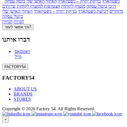
גיפטקארד
בדיקת יתרה – גיפטקארד
האיזור האישי שלי
ביטול עסקה
דרכי ביטול עסקה
מועדון לקוחות
הצטרפות למועדון לקוחות
שרותים
מיוחדים
רכישת גיפטקארד
בדיקת יתרה – גיפטקארד
האיזור האישי שלי
ביטול עסקה
חנויות
חנויות
איך אפשר לעזור?
דברו איתנו
וואטסאפ
מייל
FACTORY54
FACTORY54
ABOUT US
BRANDS
STORES
Copyright © 2026 Factory 54. All Rights Reserved.
×