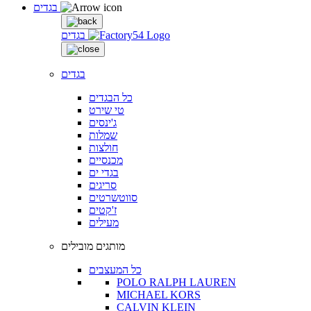
בגדים
בגדים
בגדים
כל הבגדים
טי שירט
ג'ינסים
שמלות
חולצות
מכנסיים
בגדי ים
סריגים
סווטשרטים
ז'קטים
מעילים
מותגים מובילים
כל המעצבים
POLO RALPH LAUREN
MICHAEL KORS
CALVIN KLEIN