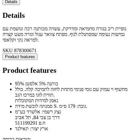
Details
Details
גופיית ריב בגזרה מחמיאה ומדויקת, עשויה מכותנה רכה ונושמת עם
גמישות נעימה שמסתגלת לגוף. מפתח צוואר עגול וגזרה מעט קצרה
למראה נקי וקלאסי.
SKU
878300671
Product features
Product features
95% כותנה 5% אלסטן
מחשוף וי עמוק עם גומי פנימי מתחת לחזה לתמיכה קלה. כולל
תווית לוגו במרכז הגב.
נאמן למידות המקובלות
סמנתה לובשת מידה S. גובה: 179 ס״מ.
נציג רשמי: אלשרד בע"מ
דרך בן צבי 84, תל אביב
ח.פ 511199291
ארץ יצור: תאילנד
הוראות כביסה: