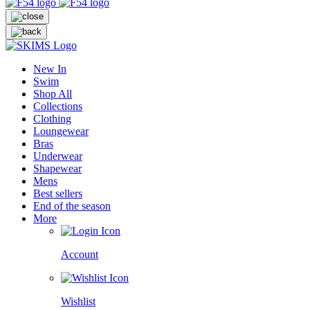
New In
Swim
Shop All
Collections
Clothing
Loungewear
Bras
Underwear
Shapewear
Mens
Best sellers
End of the season
More
Account
Wishlist