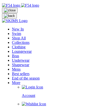
New In
Swim
Shop All
Collections
Clothing
Loungewear
Bras
Underwear
Shapewear
Mens
Best sellers
End of the season
More
Account