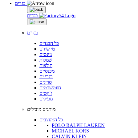
בגדים
בגדים
בגדים
כל הבגדים
טי שירט
ג'ינסים
שמלות
חולצות
מכנסיים
בגדי ים
סריגים
סווטשרטים
ז'קטים
מעילים
מותגים מובילים
כל המעצבים
POLO RALPH LAUREN
MICHAEL KORS
CALVIN KLEIN