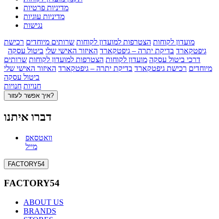
מדיניות פרטיות
מדיניות עוגיות
נגישות
מועדון לקוחות
הצטרפות למועדון לקוחות
שרותים מיוחדים
רכישת
גיפטקארד
בדיקת יתרה – גיפטקארד
האיזור האישי שלי
ביטול עסקה
דרכי ביטול עסקה
מועדון לקוחות
הצטרפות למועדון לקוחות
שרותים
מיוחדים
רכישת גיפטקארד
בדיקת יתרה – גיפטקארד
האיזור האישי שלי
ביטול עסקה
חנויות
חנויות
איך אפשר לעזור?
דברו איתנו
וואטסאפ
מייל
FACTORY54
FACTORY54
ABOUT US
BRANDS