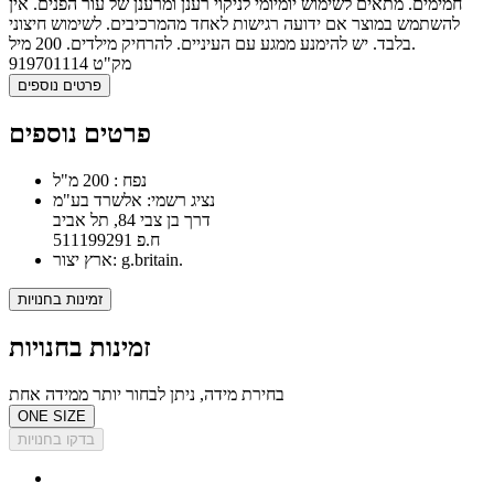
חמימים. מתאים לשימוש יומיומי לניקוי רענן ומרענן של עור הפנים. אין
להשתמש במוצר אם ידועה רגישות לאחד מהמרכיבים. לשימוש חיצוני
בלבד. יש להימנע ממגע עם העיניים. להרחיק מילדים. 200 מיל.
מק"ט
919701114
פרטים נוספים
פרטים נוספים
נפח : 200 מ"ל
נציג רשמי: אלשרד בע"מ
דרך בן צבי 84, תל אביב
ח.פ 511199291
ארץ יצור: g.britain.
זמינות בחנויות
זמינות בחנויות
בחירת מידה, ניתן לבחור יותר ממידה אחת
ONE SIZE
בדקו בחנויות