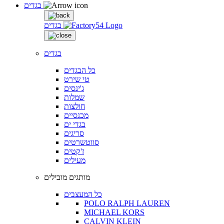
בגדים
בגדים
בגדים
כל הבגדים
טי שירט
ג'ינסים
שמלות
חולצות
מכנסיים
בגדי ים
סריגים
סווטשרטים
ז'קטים
מעילים
מותגים מובילים
כל המעצבים
POLO RALPH LAUREN
MICHAEL KORS
CALVIN KLEIN