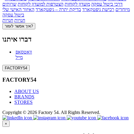
דרכי ביטול עסקה
מועדון לקוחות
הצטרפות למועדון לקוחות
שרותים
מיוחדים
רכישת גיפטקארד
בדיקת יתרה – גיפטקארד
האיזור האישי שלי
ביטול עסקה
חנויות
חנויות
איך אפשר לעזור?
דברו איתנו
וואטסאפ
מייל
FACTORY54
FACTORY54
ABOUT US
BRANDS
STORES
Copyright © 2026 Factory 54. All Rights Reserved.
×