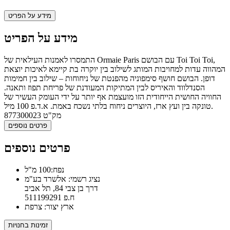
מידע על הפריט
מידע על הפריט
התמסרו לאמנות העילאית של Ormaie Paris עם הבושם Toi Toi Toi,
המהווה עדות למחויבות המותג לשילוב בין יוקרה בת קיימא לאיכות יוצאת
דופן. הבושם חושף סימפוניה מהפנטת של ניחוחות – שילוב בין חמימות
הסנדלווד והאיריס לבין המתיקות המעודנת של פריחת תפוז ותאנה.
החוויה החושית הייחודית הזו מועצמת אף יותר על ידי העומק העשיר של
טונקה בין ועץ ארז, היוצרים ניחוח בלתי נשכח באמת. א.ד.פ 100 מיל.
מק"ט
877300023
פרטים נוספים
פרטים נוספים
נפח:100 מ"ל
נציג רשמי: אלשרד בע"מ
דרך בן צבי 84, תל אביב
ח.פ 511199291
ארץ יצור: צרפת
זמינות בחנויות